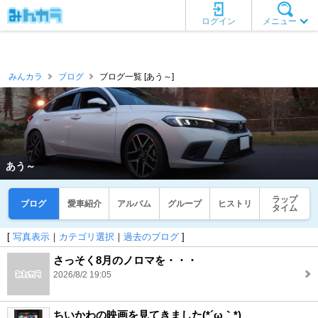
ログイン
メニュー
みんカラ
ブログ
ブログ一覧 [あう～]
あう～
ラップ
ブログ
愛車紹介
アルバム
グループ
ヒストリ
タイム
[
写真表示
｜
カテゴリ選択
｜
過去のブログ
]
さっそく8月のノロマを・・・
2026/8/2 19:05
ちいかわの映画を見てきました(*´ω｀*)