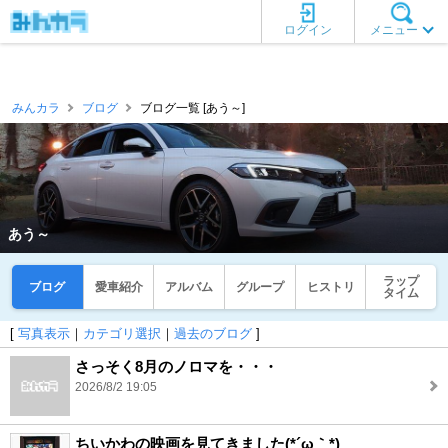
ログイン
メニュー
みんカラ
ブログ
ブログ一覧 [あう～]
あう～
ラップ
ブログ
愛車紹介
アルバム
グループ
ヒストリ
タイム
[
写真表示
｜
カテゴリ選択
｜
過去のブログ
]
さっそく8月のノロマを・・・
2026/8/2 19:05
ちいかわの映画を見てきました(*´ω｀*)