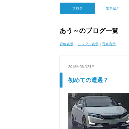
ブログ
愛車紹介
あう～のブログ一覧
詳細表示
｜
シンプル表示
｜
写真表示
2018年06月24日
初めての遭遇？