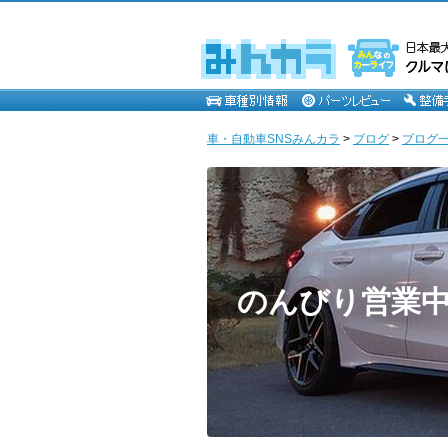
車・自動車SNSみんカラ
>
ブログ
>
ブログ一
のんびり営業