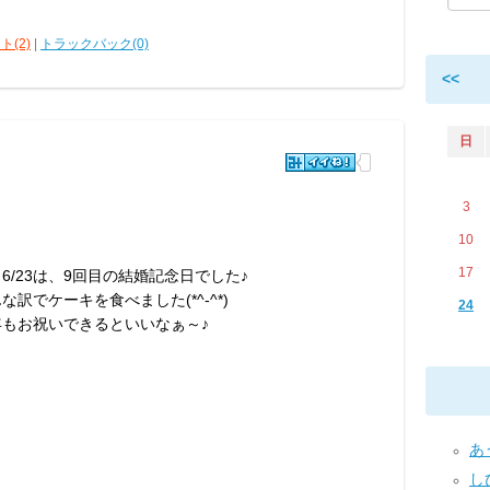
ト(2)
|
トラックバック(0)
<<
日
3
10
17
6/23は、9回目の結婚記念日でした♪
な訳でケーキを食べました(*^-^*)
24
年もお祝いできるといいなぁ～♪
あう
し