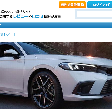
覧 [あう～]
中