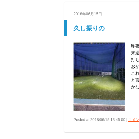
2018年06月15日
久し振りの
昨
来
打ち
お
こ
と
か
Posted at 2018/06/15 13:45:00 |
コメン