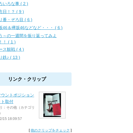
いろな事 ( 2 )
日！？ ( 9 )
リ番・ぞろ目 ( 6 )
坂46＆欅坂46などなど・・・ ( 6 )
う～の一週間を振り返ってみよ
！ ( 1 )
ス観戦 ( 4 )
鉄♪ ( 13 )
リンク・クリップ
マウントポジション
ット取付
リ：その他（カテゴリ
）
2/15 18:09:57
[
他のクリップをチェック
]