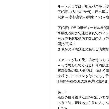
ルートとしては、地元バス停→(関
下館駅→(SLもおか号)→茂木駅→
関東)→宇都宮駅→(関東バス)→
下館駅にDE10形ディーゼル機関
号機後ろ向きで連結されてのプッ
それで下館駅構内で数回の入れ替え作業
両)が完成！
まさかの真岡鉄道の魅せる演出嬉
エアコンが無く天井扇が付いてい
～って思わせてくれるし真岡鉄道
東武鉄道のSL大樹では、味わう
東武は、エアコンも付いてるし乗
1時間半程のSLの旅を満喫出来ました(
あっ！
沿線の撮り鉄さん達が沢山いてび
あう～は、普段あちら側の人なん
したw