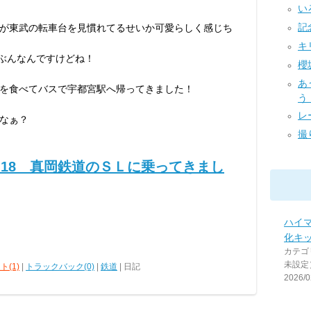
いろ
記念
が東武の転車台を見慣れてるせいか可愛らしく感じち
キ
うぶんなんですけどね！
櫻
あ
を食べてバスで宇都宮駅へ帰ってきました！
う！
レー
なぁ？
撮り
06-18 真岡鉄道のＳＬに乗ってきまし
ハイ
化キ
カテゴ
未設定
ト(1)
|
トラックバック(0)
|
鉄道
| 日記
2026/0