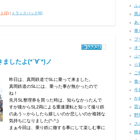
ふ
ト(2)
|
トラックバック(0)
黒あ
あ
車
ブー
オフ
ぶー
したよ(*´∀`*)ノ
☆
ご
昨日は、真岡鉄道でSLに乗って来ました。
食べ
真岡鉄道のSLには、乗った事が無かったので
今
ね！
かわ
先月SL整理券を買った時は、知らなかったんで
貰い
すが後からSL2両による重連運転と知って撮り鉄
のあう～からしたら嬉しいのか悲しいのか複雑な
野球
気持ちになりました(^-^;)
スポ
まぁ今回は、乗り鉄に徹する事にして楽しむ事に
映画