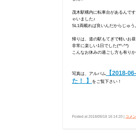
茂木駅構内に転車台があるんです
ゃいました♪
SL1両載れば良いんだからじゅ
帰りは、道の駅もてぎで軽いお昼
非常に楽しい1日でした(*^-^*)
こんなお休みの過ごし方も有りか
【2018-
写真は、アルバム
た！ 】
をご覧下さい！
Posted at 2018/06/18 16:14:20 |
コメン