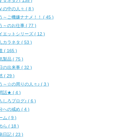
ｕネタ♪ ( 135 )
Ｖの中の人々 ( 8 )
う～ご機嫌ナナメ！！ ( 45 )
う～のお仕事 ( 77 )
イエットシリーズ ( 12 )
カラネタ ( 53 )
 ( 165 )
製品 ( 75 )
の出来事 ( 32 )
 ( 29 )
う～☆の周りの人々♪ ( 3 )
話★ ( 4 )
もしろブログ♪ ( 6 )
への戒め ( 4 )
ム ( 9 )
ら ( 18 )
日記 ( 23 )