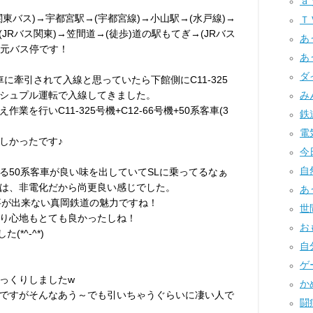
ａｙ
東バス)→宇都宮駅→(宇都宮線)→小山駅→(水戸線)→
Ｔ
(JRバス関東)→笠間道→(徒歩)道の駅もてぎ→(JRバス
あ
地元バス停です！
あ
ダ
車に牽引されて入線と思っていたら下館側にC11-325
シュプル運転で入線してきました。
みん
を行いC11-325号機+C12-66号機+50系客車(3
鉄道
電気
しかったです♪
今日
自然
る50系客車が良い味を出していてSLに乗ってるなぁ
は、非電化だから尚更良い感じでした。
あ
事が出来ない真岡鉄道の魅力ですね！
世間
り心地もとても良かったしね！
お
*^-^*)
自分
ゲー
っくりしましたw
かめ
ですがそんなあう～でも引いちゃうぐらいに凄い人で
闘病