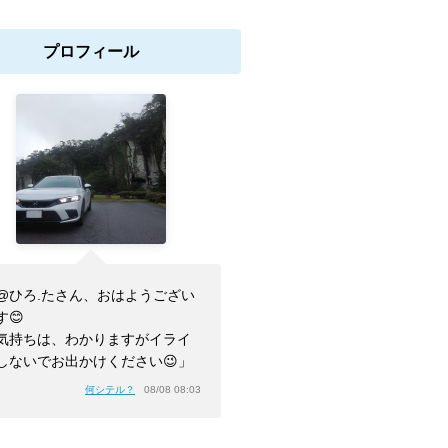
プロフィール
@ひろ.たさん、おはようござい
す😊
気持ちは、わかりますがイライ
しないでお出かけください😉」
何シテル？
08/08 08:03