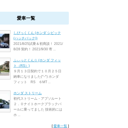
愛車一覧
しびっくくん (ホンダ シビック
(ハッチバック))
2021/8/25試乗＆初商談！ 2021/
8/28 契約！ 2021/9/30 寄 ...
ふぃっとくん☆ (ホンダ フィッ
ト（RS）)
９月１３日契約で１０月２５日
納車になりました(^-^) ホンダ
フィット RS ６MT ...
ホンダ ストリーム
初代ストリーム・アブソルート
２．０ナイトホークブラックパ
ールに乗ってました 技術的には
ホ ...
[
愛車一覧
]