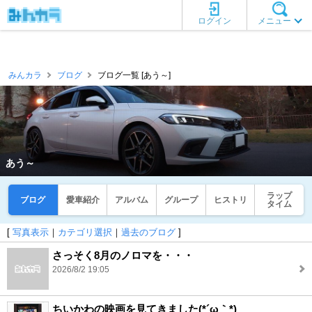
ログイン
メニュー
みんカラ
ブログ
ブログ一覧 [あう～]
あう～
ラップ
ブログ
愛車紹介
アルバム
グループ
ヒストリ
タイム
[
写真表示
｜
カテゴリ選択
｜
過去のブログ
]
さっそく8月のノロマを・・・
2026/8/2 19:05
ちいかわの映画を見てきました(*´ω｀*)