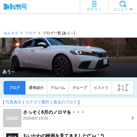
ログイン
メニュー
みんカラ
ブログ
ブログ一覧 [あう～]
あう～
ラップ
ブログ
愛車紹介
アルバム
グループ
ヒストリ
タイム
[
写真表示
｜
カテゴリ選択
｜
過去のブログ
]
さっそく8月のノロマを・・・
2026/8/2 19:05
ちいかわの映画を見てきました(*´ω｀*)