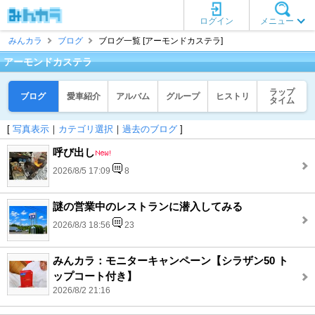
ログイン
メニュー
みんカラ
ブログ
ブログ一覧 [アーモンドカステラ]
アーモンドカステラ
ラップ
ブログ
愛車紹介
アルバム
グループ
ヒストリ
タイム
[
写真表示
｜
カテゴリ選択
｜
過去のブログ
]
呼び出し
2026/8/5 17:09
8
謎の営業中のレストランに潜入してみる
2026/8/3 18:56
23
みんカラ：モニターキャンペーン【シラザン50 ト
ップコート付き】
2026/8/2 21:16