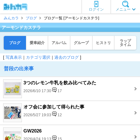
ログイン
メニュー
みんカラ
ブログ
ブログ一覧 [アーモンドカステラ]
アーモンドカステラ
ラップ
ブログ
愛車紹介
アルバム
グループ
ヒストリ
タイム
[
写真表示
｜
カテゴリ選択
｜
過去のブログ
]
普段の出来事
3つのレモン牛乳を飲み比べてみた
2026/6/10 17:30
17
オフ会に参加して得られた事
2026/5/27 19:03
12
GW2026
2026/4/24 19:13
15