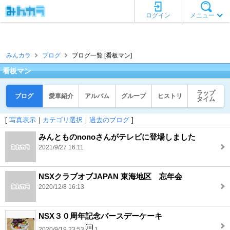
ログイン
メニュー
みんカラ
ブログ
ブログ一覧 [看板マン]
看板マン
ラップ
ブログ
愛車紹介
アルバム
グループ
ヒストリ
タイム
[
写真表示
｜
カテゴリ選択
｜
過去のブログ
]
みんとものnonoさんがテレビに登場しました
2021/9/27 16:11
NSXクラブオブJAPAN 東海地区 忘年会
2020/12/8 16:13
NSX３０周年記念バースデーケーキ
2020/9/19 23:53
1