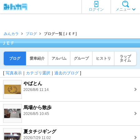
ログイン
メニュー
みんカラ
ブログ
ブログ一覧 [ＪＥＦ]
ＪＥＦ
ラップ
ブログ
愛車紹介
アルバム
グループ
ヒストリ
タイム
[
写真表示
｜
カテゴリ選択
｜
過去のブログ
]
やばとん
2026/8/6 11:14
馬場から散歩
2026/8/5 10:45
夏タチジギング
2026/7/29 11:02