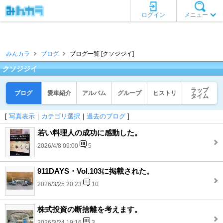
ログイン
メニュー
みんカラ
ブログ
ブログ一覧 [クソジジイ]
クソジジイ
ラップ
ブログ
愛車紹介
アルバム
グループ
ヒストリ
タイム
[
写真表示
｜
カテゴリ選択
｜
過去のブログ
]
若い料理人の成功に感動した。
2026/4/8 09:00
5
911DAYS・Vol.103に掲載された。
2026/3/25 20:23
10
株式投資の断捨離を考えます。
2026/3/24 19:16
3