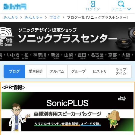
ログイン
メニュー
みんカラ
みんカラ＋
ブログ
ブログ一覧 [ソニックプラスセンター]
ラップ
ブログ
愛車紹介
アルバム
グループ
ヒストリ
タイム
<PR情報>