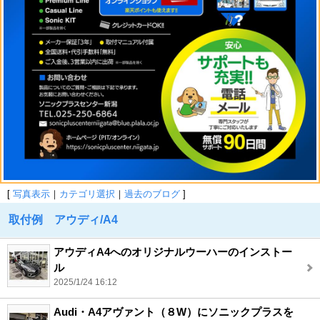
[
写真表示
｜
カテゴリ選択
｜
過去のブログ
]
取付例 アウディ/A4
アウディA4へのオリジナルウーハーのインストー
ル
2025/1/24 16:12
Audi・A4アヴァント（８W）にソニックプラスを