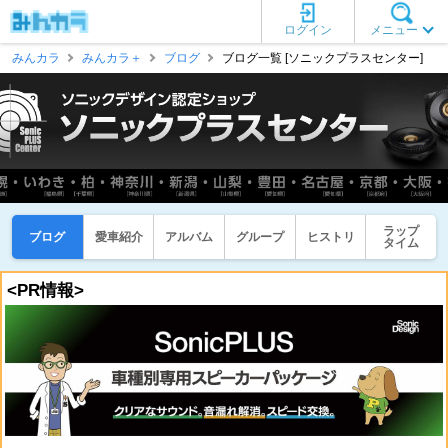
ログイン
メニュー
みんカラ
みんカラ＋
ブログ
ブログ一覧 [ソニックプラスセンター]
ラップ
ブログ
愛車紹介
アルバム
グループ
ヒストリ
タイム
<PR情報>