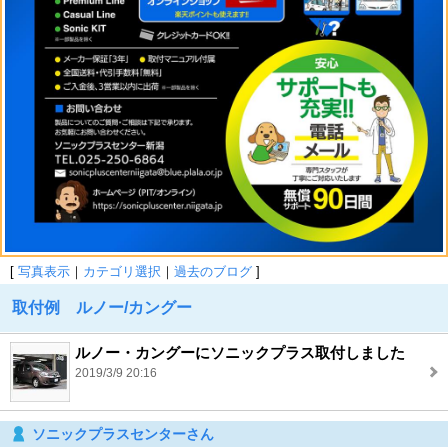
[
写真表示
｜
カテゴリ選択
｜
過去のブログ
]
取付例 ルノー/カングー
ルノー・カングーにソニックプラス取付しました
2019/3/9 20:16
ソニックプラスセンターさん