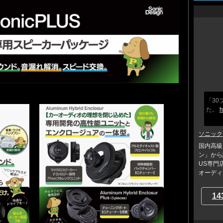
「3
た。
h
ソニック
国内高級
ン」から
US専門
オーディ..
14