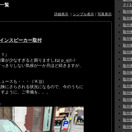
一覧
ク ( 1
取付例
詳細表示
｜
シンプル表示
｜
写真表示
取付例 
取付例
取付例
取付例
ザインスピーカー取付
取付例
取付例
＿Ｔ）
取付例
少なすぎると困りますしね( p_q)ｴ-ﾝ
すっきりしない気候が一か月ほど続きますが、
取付例
ノ
取付例
取付例
ースも・・・（'A`|||）
取付例
危険にさらされる状況になるので、今のうちに
ますように、ご準備を。。。
取付例
取付例
。
取付例
取付例
取付例
取付例