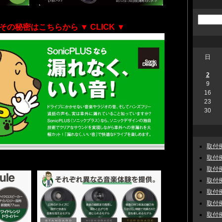
その秘密はこちらから
▼ CLICK ▼
日
2
9
16
23
30
取付例
取付例
取付例
取付例
取付例
取付例
取付例