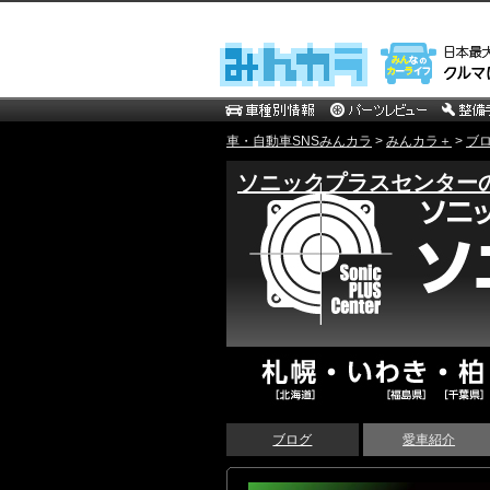
車・自動車SNSみんカラ
>
みんカラ＋
>
ブ
ソニックプラスセンター
ブログ
愛車紹介