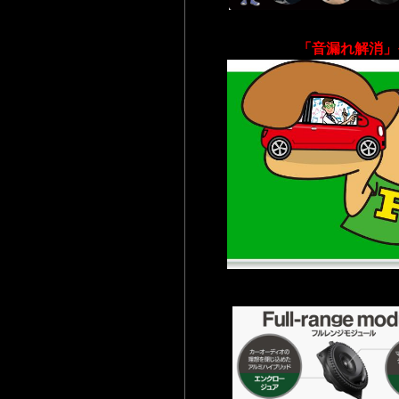
「音漏れ解消」