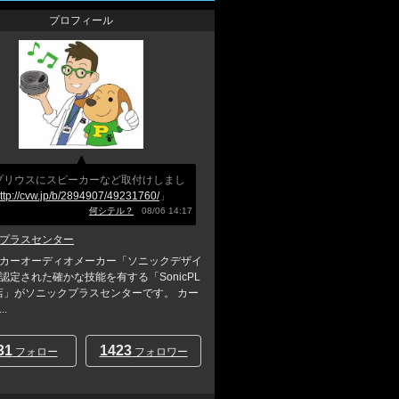
プロフィール
0プリウスにスピーカーなど取付けしまし
ttp://cvw.jp/b/2894907/49231760/
」
何シテル？
08/06 14:17
プラスセンター
カーオーディオメーカー「ソニックデザイ
認定された確かな技能を有する「SonicPL
店」がソニックプラスセンターです。 カー
.
31
1423
フォロー
フォロワー