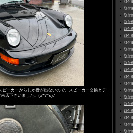
取付例
取付例
取付例
取付例
取付例
取付例 
取付例 
取付例 
取付例
取付例
取付例
取付例
取付例
スピーカーからしか音が出ないので、スピーカー交換とデ
取付例
店下さいました。(o^∇^o)ﾉ
取付例
取付例
取付例
取付例
取付例
取付例