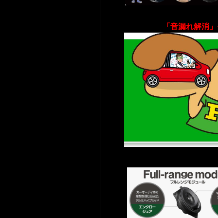
「音漏れ解消」