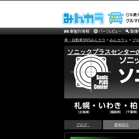
車・自動車SNSみんカラ
>
みんカラ＋
>
ブ
ソニックプラスセンター
ブログ
*
愛車紹介