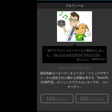
プロフィール
「30プリウスにスピーカーなど取付けしまし
た。
http://cvw.jp/b/2894907/49231760/
」
何シテル？
08/06 14:17
ソニックプラスセンター
国内高級カーオーディオメーカー「ソニックデザイ
ン」から認定された確かな技能を有する「SonicPL
US専門店」がソニックプラスセンターです。 カー
オーディ...
1431
1423
フォロー
フォロワー