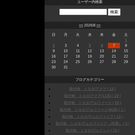
ユーザー内検索
<<
2026/8
>>
日
月
火
水
木
金
土
1
2
3
4
5
6
7
8
9
10
11
12
13
14
15
16
17
18
19
20
21
22
23
24
25
26
27
28
29
30
31
ブログカテゴリー
取付例 トヨタ/アクア ( 18 )
取付例 トヨタ/アクア(11系) ( 29 )
取付例 トヨタ/アルファード ( 26 )
取付例 トヨタ/アルファード(40系) ( 1 )
取付例 トヨタ/ヴェルファイア ( 12 )
取付例 トヨタ/ヴェルファイア（40系） ( 5 )
取付例 トヨタ/ヴォクシー ( 25 )