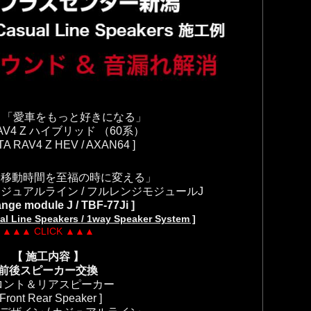
】
「愛車をもっと好きになる」
AV4 Z ハイブリッド （60
系）
TA RAV4 Z HEV / AXAN64 ]
「移動時間を至福の時に変える」
カジュアルライン / フルレンジモジュールJ
range module J / TBF-77Ji ]
ual Line Speakers
/ 1way Speaker System ]
▲▲▲ CLICK ▲▲▲
【 施工内容 】
前後スピーカー交換
ロント＆リアスピーカー
 Front Rear Speaker ]