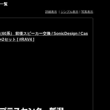
一覧
詳細表示
｜
シンプル表示
｜
写真表示
0系） 前後スピーカー交換 / SonicDesign / Cas
i ×2セット [ #RAV4 ]