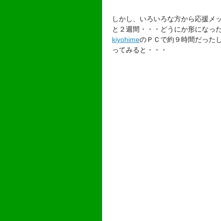
しかし、いろいろな方から応援メ
と２週間・・・どうにか形になっ
kiyohime
のＰＣで約９時間だった
ってみると・・・