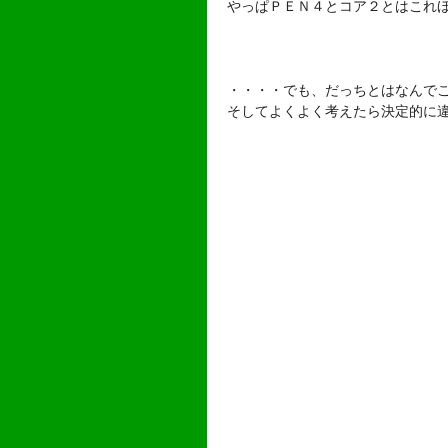
やっぱＰＥＮ４とコア２とはこれ
・・・・でも、だっちとはなんで
そしてよくよく考えたら決定的に