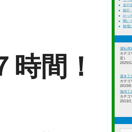
走行会 
旅行・遊
かっちゃ
聞いて
牧場ひろ
運転席
カテゴ
７時間！
定）
2025/1
週末工房
カテゴ
2015/0
珈琲工
カテゴ
2013/1