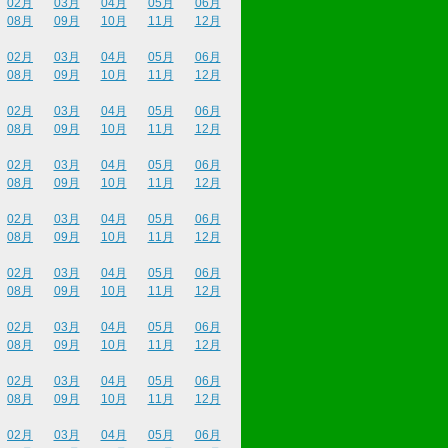
02月
03月
04月
05月
06月
08月
09月
10月
11月
12月
02月
03月
04月
05月
06月
08月
09月
10月
11月
12月
02月
03月
04月
05月
06月
08月
09月
10月
11月
12月
02月
03月
04月
05月
06月
08月
09月
10月
11月
12月
02月
03月
04月
05月
06月
08月
09月
10月
11月
12月
02月
03月
04月
05月
06月
08月
09月
10月
11月
12月
02月
03月
04月
05月
06月
08月
09月
10月
11月
12月
02月
03月
04月
05月
06月
08月
09月
10月
11月
12月
02月
03月
04月
05月
06月