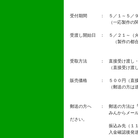
受付期間 ： ５／１～５／
（一応製作の関係でこの
受渡し開始日 ： ５／２１～（
（製作の都合で遅れた
受取方法 ： 直接受け渡し・
（直接受け渡しは善通寺
販売価格 ： ５００円（直接
（郵送の方は送料込みで
郵送の方へ ： 郵送の方法は
みんからメールにて送付先
ださい。
振込み先（１１４・伊予
入金確認後発送いた