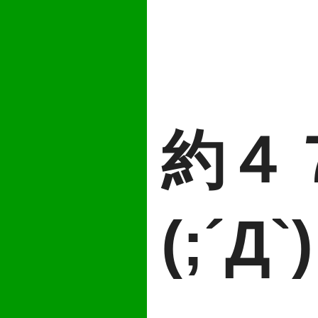
約４
(;´Д`)