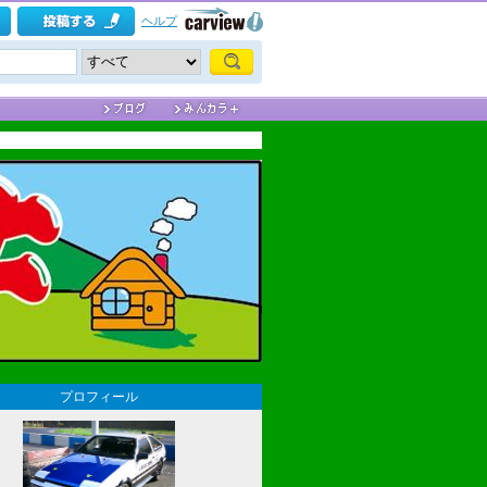
ヘルプ
プロフィール