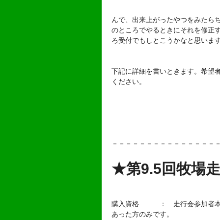
んで、出来上がったやつをみたらちょ
のところでやるときにそれを修正
ろ受付でもしとこうかなと思いま
下記に詳細を書いときます。希望
ください。
－－－－－－－－－－－－－－－
★第9.5回牧場
購入資格 ： 走行会参加者本人
あった方のみです。