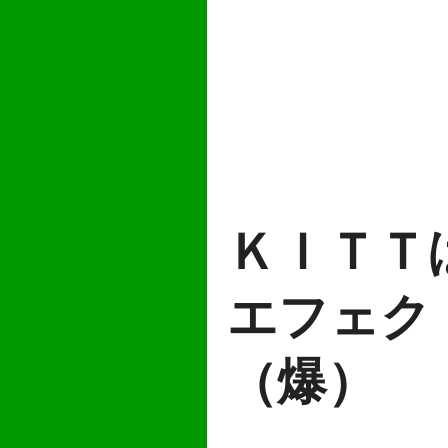
ＫＩＴＴ
エフェク
（爆）