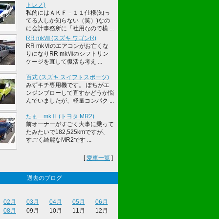
トレノ)
私的にはＡＫＦ－１１仕様(知っ
てる人しか知らない（笑）)なの
に会計事務所に「社用なので横 ...
RR mkⅧ (スズキ ワゴンR)
RR mkⅥのエアコンがお亡くな
りになりRR mkⅦのシフトリン
ケージを直して復活も考え ...
百式 (スズキ スイフトスポーツ)
みずキチ専用機です。 ぽちがエ
ンジンブローして直すかどうか悩
んでいましたが、軽量コンパク ...
たま mkⅡ (トヨタ MR2)
前オーナーがすごく大事に乗って
たみたいで182,525kmですが、
すごく綺麗なMR2です ...
[
愛車一覧
]
過去のブログ
02月
03月
04月
05月
06月
08月
09月
10月
11月
12月