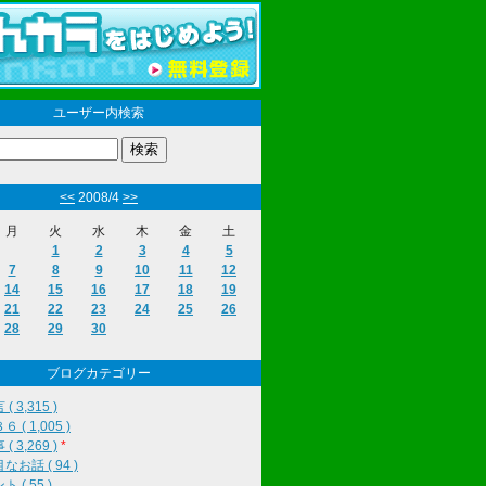
ユーザー内検索
<<
2008/4
>>
月
火
水
木
金
土
1
2
3
4
5
7
8
9
10
11
12
14
15
16
17
18
19
21
22
23
24
25
26
28
29
30
ブログカテゴリー
( 3,315 )
 ( 1,005 )
( 3,269 )
*
なお話 ( 94 )
 ( 55 )