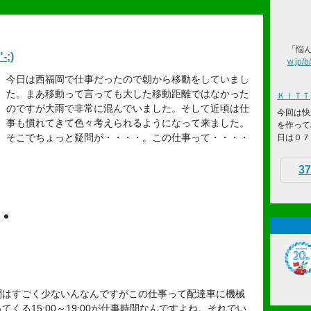
「悩ん
;)
w.jp/
今日は西福岡で仕事だったので朝から移動をしていまし
た。まあ移動って言っても大した移動距離ではなかった
ＫＩＴＴ
のですが大雨で非常に混んでいました。そして近頃は仕
今回は快
事も慣れてきて色々考えられるようになって来ました。
を作って
そこでちょっと疑問が・・・・。この仕事って・・・・
日は０７．
37
・
間はすごく少ないんなんですがこの仕事って配達車に機械
くる15:00～19:00が仕事時間なんですよね。それでい