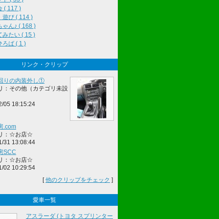
( 117 )
び ( 114 )
ん♪ ( 168 )
みたい ( 15 )
ば ( 1 )
リンク・クリップ
回りの内装外し①
リ：その他（カテゴリ未設
2/05 18:15:24
.com
リ：☆お店☆
1/31 13:08:44
房SCC
リ：☆お店☆
1/02 10:29:54
[
他のクリップをチェック
]
愛車一覧
アスラーダ (トヨタ スプリンター