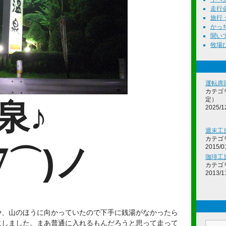
走行会 
旅行・遊
かっちゃ
聞いて
牧場ひろ
運転席
カテゴ
定）
泉♪
2025/1
週末工房
カテゴ
2015/0
∇⌒)ノ
珈琲工
カテゴ
2013/1
や、山のほうに向かっていたので下手に銭湯がなかったら
にしました。まあ普通に入れるもんだろうと思って走って