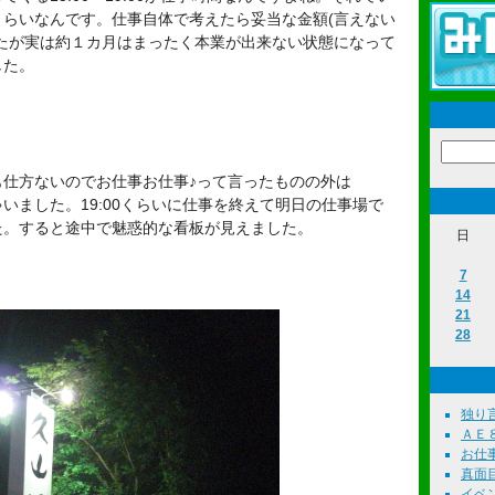
らいなんです。仕事自体で考えたら妥当な金額(言えない
たが実は約１カ月はまったく本業が出来ない状態になって
した。
も仕方ないのでお仕事お仕事♪って言ったものの外は
いました。19:00くらいに仕事を終えて明日の仕事場で
た。すると途中で魅惑的な看板が見えました。
日
7
14
21
28
独り言 
ＡＥ８６
お仕事 
真面目
イベント