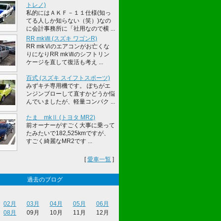
トレノ)
私的にはＡＫＦ－１１仕様(知っ
てる人しか知らない（笑）)なの
に会計事務所に「社用なので横 ...
RR mkⅧ (スズキ ワゴンR)
RR mkⅥのエアコンがお亡くな
りになりRR mkⅦのシフトリン
ケージを直して復活も考え ...
百式 (スズキ スイフトスポーツ)
みずキチ専用機です。 ぽちがエ
ンジンブローして直すかどうか悩
んでいましたが、軽量コンパク ...
たま mkⅡ (トヨタ MR2)
前オーナーがすごく大事に乗って
たみたいで182,525kmですが、
すごく綺麗なMR2です ...
[
愛車一覧
]
過去のブログ
02月
03月
04月
05月
06月
08月
09月
10月
11月
12月