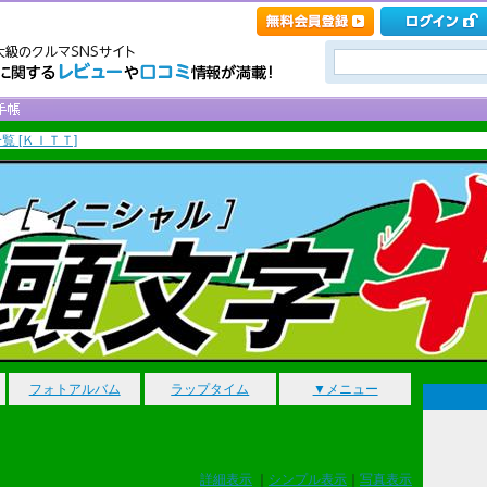
覧 [ＫＩＴＴ]
フォトアルバム
ラップタイム
▼メニュー
詳細表示
｜
シンプル表示
｜
写真表示