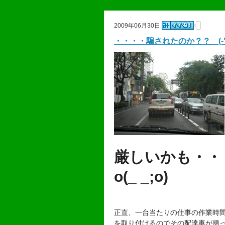
2009年06月30日
・・・・騙されたのか？？ (-"-
厳しいかも・・
o(_ _;o)
正直、一台当たりの仕事の作業時
を取り付けるのでその配達車が帰って