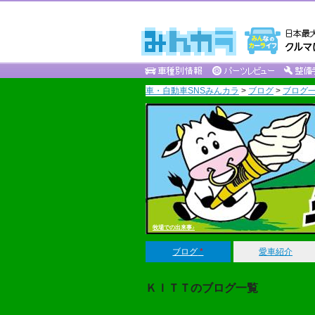
車・自動車SNSみんカラ
>
ブログ
>
ブログ一
牧場での出来事♪
ブログ
*
愛車紹介
ＫＩＴＴのブログ一覧