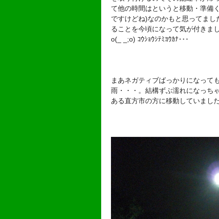
て他の時間はというと移動・準備く
ですけどね)なのかもと思ってまし
ることを今頃になって気が付きま
o(_ _;o) ｺｳｼｮｳｼﾃﾐﾖｳｶﾅ･･･
まあネガティブばっかりになって
雨・・・。結構ずぶ濡れになっちゃ
ある直方市の方に移動していまし