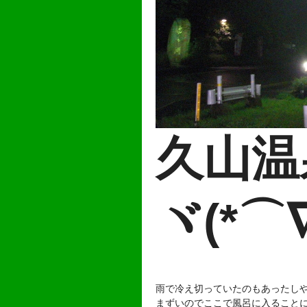
久山温
ヾ(*⌒
雨で冷え切っていたのもあったし
まずいのでここで風呂に入ること