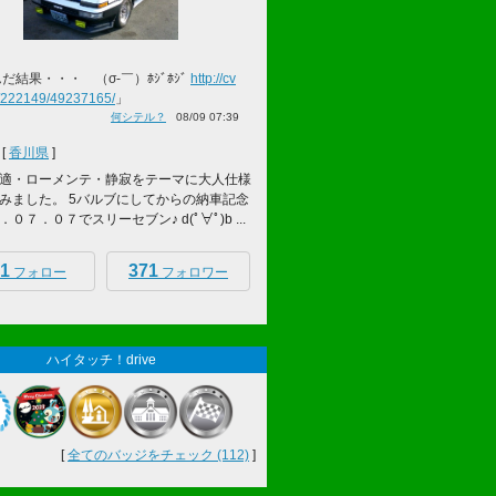
だ結果・・・ （σ‐￣）ﾎｼﾞﾎｼﾞ
http://cv
b/222149/49237165/
」
何シテル？
08/09 07:39
[
香川県
]
適・ローメンテ・静寂をテーマに大人仕様
みました。 5バルブにしてからの納車記念
０７．０７でスリーセブン♪ d(ﾟ∀ﾟ)b ...
1
371
フォロー
フォロワー
ハイタッチ！drive
[
全てのバッジをチェック (112)
]