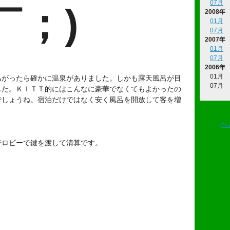
07月
￣；)
2008年
01月
07月
2007年
01月
07月
2006年
01月
あがったら確かに温泉がありました。しかも露天風呂が目
07月
した。ＫＩＴＴ的にはこんなに豪華でなくてもよかったの
でしょうね。宿泊だけではなく安く風呂を開放して客を増
ヘ
でロビーで鍵を渡して清算です。