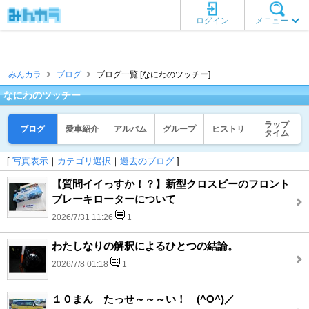
ログイン
メニュー
みんカラ
ブログ
ブログ一覧 [なにわのツッチー]
なにわのツッチー
ラップ
ブログ
愛車紹介
アルバム
グループ
ヒストリ
タイム
[
写真表示
｜
カテゴリ選択
｜
過去のブログ
]
【質問イイっすか！？】新型クロスビーのフロント
ブレーキローターについて
2026/7/31 11:26
1
わたしなりの解釈によるひとつの結論。
2026/7/8 01:18
1
１０まん たっせ～～～い！ (^O^)／