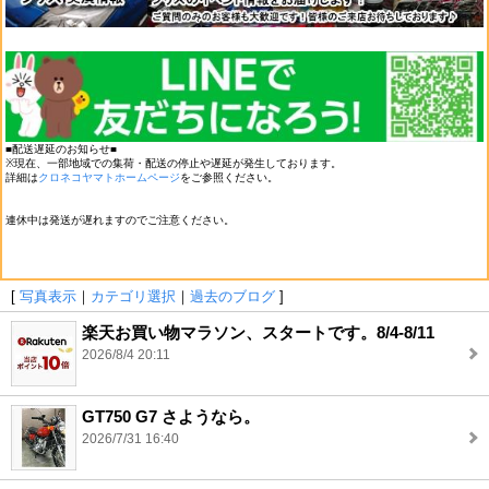
■配送遅延のお知らせ■
※現在、一部地域での集荷・配送の停止や遅延が発生しております。
詳細は
クロネコヤマトホームページ
をご参照ください。
連休中は発送が遅れますのでご注意ください。
[
写真表示
｜
カテゴリ選択
｜
過去のブログ
]
楽天お買い物マラソン、スタートです。8/4-8/11
2026/8/4 20:11
GT750 G7 さようなら。
2026/7/31 16:40