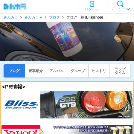
ログイン
メニュー
みんカラ
みんカラ＋
ブログ
ブログ一覧 [Blissshop]
ラップ
ブログ
愛車紹介
アルバム
グループ
ヒストリ
タイム
<PR情報>