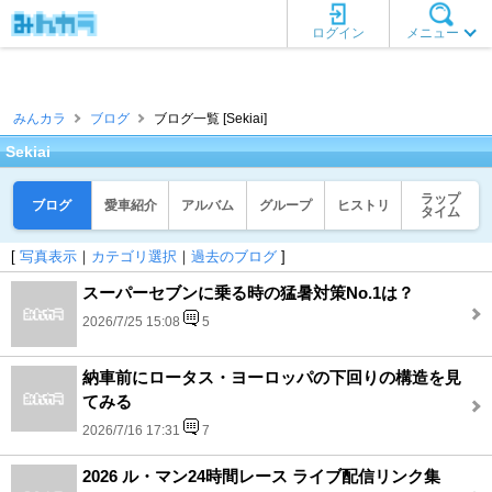
ログイン
メニュー
みんカラ
ブログ
ブログ一覧 [Sekiai]
Sekiai
ラップ
ブログ
愛車紹介
アルバム
グループ
ヒストリ
タイム
[
写真表示
｜
カテゴリ選択
｜
過去のブログ
]
スーパーセブンに乗る時の猛暑対策No.1は？
2026/7/25 15:08
5
納車前にロータス・ヨーロッパの下回りの構造を見
てみる
2026/7/16 17:31
7
2026 ル・マン24時間レース ライブ配信リンク集