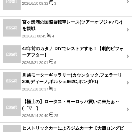
2026/6/10 08:32
3
宮ヶ瀬湖の国際自転車レース(ツアーオブジャパン)
を観戦
2026/6/1 08:45
4
42年前のカタナ DIYでレストアする！【劇的ビフォ
ーアフター】
2026/5/21 20:01
6
川越モーターギャラリー(カウンタック,フェラーリ
308,ディーノ,ポルシェ962C,ホンダF1)
2026/5/18 20:37
2
【極上の】ロータス・ヨーロッパ買いに来たぁ～
(゜▽゜)
2026/5/14 20:40
25
ヒストリックカーによるジムカーナ【大磯ロングビ