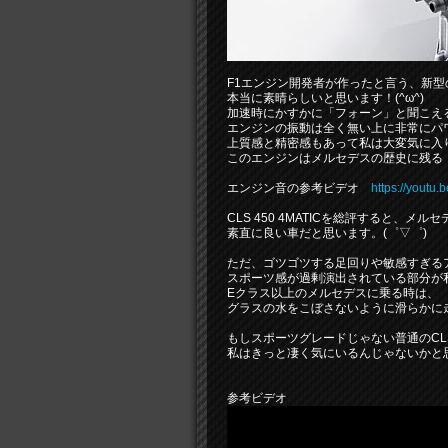
F1エンジン開発者が作ったと言う、新型
本当に素晴らしいと思います！(^ω^)
加速時にかすかに「フォーン」と聞こえ
エンジンの振動は全く無い上に非常にパ
上質感と精密感もあって私は大変気に入
このエンジンはメルセデスの歴史に残る
エンジン音の参考ビデオ
https://youtu.
CLS 450 4MATICを総評すると、
素直に良い車だと思います。(゜▽゜)
ただ、ゴツゴツする足回りや敏感すぎる
スポーツ感が過剰演出されている部分が私の
Eクラス以上のメルセデスに乗る時は、
グラスの水をこぼさないように滑らかに
もしスポーツグレードじゃない普通のCLS
私はきっと凄く気にいるんじゃないかと思い
参考ビデオ