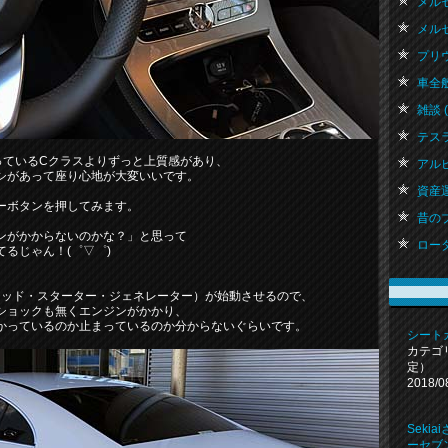
メルセ
メルセ
プリウス
車全般
雑談 ( 
テスラ
っているCクラスよりずっと上質感があり、
アルピー
シがあって座り心地が大変いいです。
資産運用
ーボタンを押してみます。
昔のブロ
ンがかからないのかな？」と思って
ロータ
るじゃん！(゜▽゜)
ーテッド・スターター・ジェネレーター）が始動させるので、
ショックも無くエンジンがかかり、
かっているのか止まっているのか分からないぐらいです。
シート
カテゴ
定）
2018/0
Seki
ーセブン