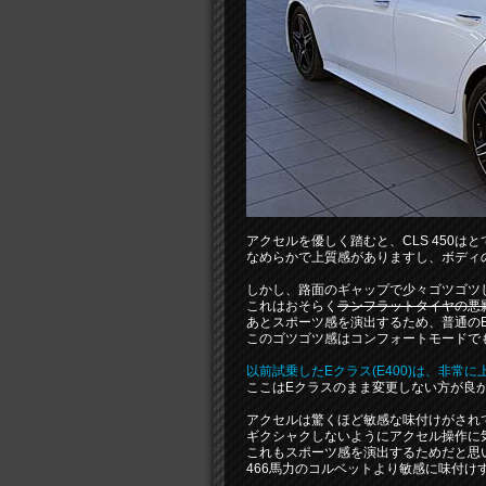
アクセルを優しく踏むと、CLS 450
なめらかで上質感がありますし、ボディ
しかし、路面のギャップで少々ゴツゴツ
これはおそらく
ランフラットタイヤの悪
あとスポーツ感を演出するため、普通の
このゴツゴツ感はコンフォートモードで
以前試乗したEクラス(E400)は、非常
ここはEクラスのまま変更しない方が良
アクセルは驚くほど敏感な味付けがされ
ギクシャクしないようにアクセル操作に
これもスポーツ感を演出するためだと思
466馬力のコルベットより敏感に味付けす