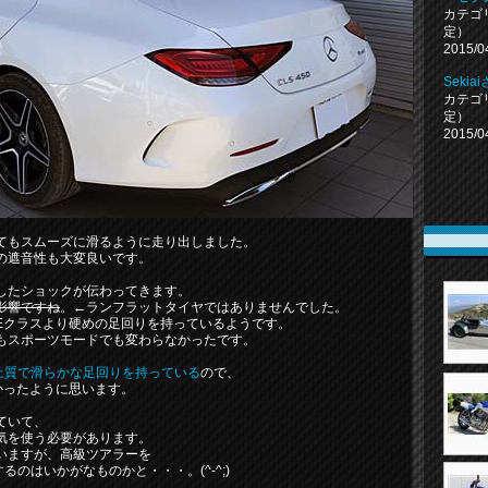
カテゴ
定）
2015/0
Seki
カテゴ
定）
2015/0
はとてもスムーズに滑るように走り出しました。
の遮音性も大変良いです。
したショックが伝わってきます。
影響ですね
。←ランフラットタイヤではありませんでした。
Eクラスより硬めの足回りを持っているようです。
もスポーツモードでも変わらなかったです。
に上質で滑らかな足回りを持っている
ので、
かったように思います。
ていて、
気を使う必要があります。
いますが、高級ツアラーを
るのはいかがなものかと・・・。(^-^;)