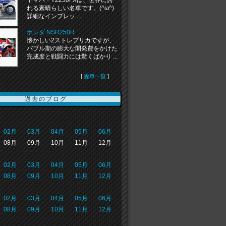
ヤマハ・YZ250FXは、世界に誇
れる素晴らしい名車です。(^ω^)
詳細なインプレッ ...
ホンダ NSR250R
懐かしい2ストレプリカですが、
バブル期の膨大な開発費をかけた
完成度と戦闘力には驚くばかり ...
[
愛車一覧
]
過去のブログ
02月
03月
04月
05月
06月
08月
09月
10月
11月
12月
02月
03月
04月
05月
06月
08月
09月
10月
11月
12月
02月
03月
04月
05月
06月
08月
09月
10月
11月
12月