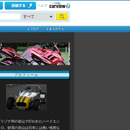
ヘルプ
プロフィール
アリゾナ州の岩山で行われたハードエン
ーロ。砂漠の岩山は日本には無い地形な