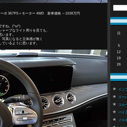
0ccターボ 367PS＋モーター 4WD 新車価格 ～1038万円
ね。(^ω^)
シャープなライト周りを見ても、
日
思います。
、写真になると立体感が無く
しているように思います。
5
12
19
26
インプ
スーパ
コルベッ
バイク 
メルセ