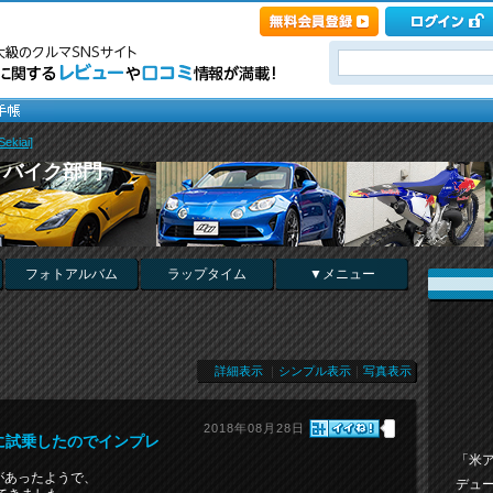
kiai]
・バイク部門
フォトアルバム
ラップタイム
▼メニュー
詳細表示
｜
シンプル表示
｜
写真表示
2018年08月28日
ポーツに試乗したのでインプレ
「米
があったようで、
デュ