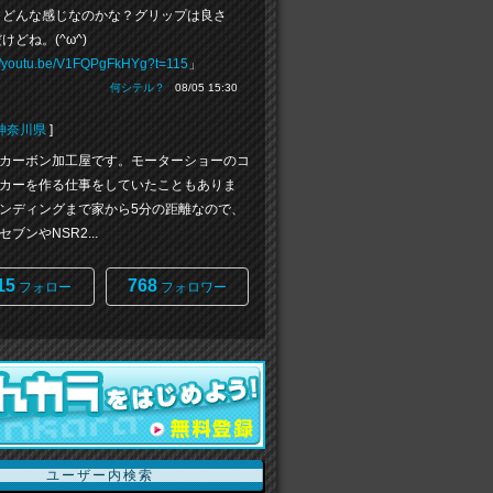
、どんな感じなのかな？グリップは良さ
けどね。(^ω^)
://youtu.be/V1FQPgFkHYg?t=115
」
何シテル？
08/05 15:30
神奈川県
]
カーボン加工屋です。モーターショーのコ
カーを作る仕事をしていたこともありま
ンディングまで家から5分の距離なので、
ブンやNSR2...
15
768
フォロー
フォロワー
ユーザー内検索