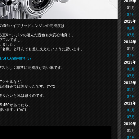
2016年
01月
07月
2015年
の直6ハイブリッドエンジンの完成度は
01月
07月
る直6エンジンの澄んだ音色も大変心地良く、
ワフルですし、
2014年
りました。
01月
「名機」と呼んでも差し支えないように思います。
07月
be/SF6AnihyrlI?t=37
2013年
メルセデスらしく非常に完成度が高い車です。
01月
07月
アクセルなど、
2012年
好みでは無かったです。(^-^;)
01月
走りたいと私は思うのです。
07月
2011年
 450があったら、
ます。(^ω^)
01月
07月
2010年
01月
07月