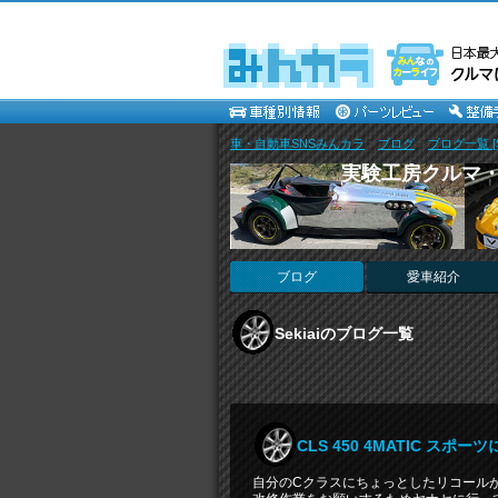
車・自動車SNSみんカラ
>
ブログ
>
ブログ一覧 [Se
実験工房クルマ
ブログ
愛車紹介
Sekiaiのブログ一覧
CLS 450 4MATIC ス
自分のCクラスにちょっとしたリコール