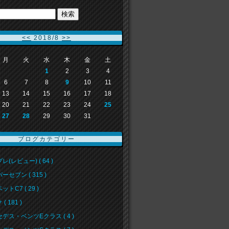
<<
2018/8
>>
月
火
水
木
金
土
1
2
3
4
6
7
8
9
10
11
13
14
15
16
17
18
20
21
22
23
24
25
27
28
29
30
31
ブログカテゴリー
レ(レビュー) ( 64 )
ーセブン ( 315 )
トC7 ( 29 )
( 181 )
デス・ベンツEクラス ( 4 )