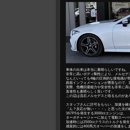
車体の出来は本当に素晴らしいですね。
非常に高いボディ剛性により、メルセデ
なんといっても4輪の圧倒的な接地感が
路面インフォメーションが豊富なので、
実際、危機回避能力や安全性も非常に高
直進性も素晴らしく良いです。
この辺は流石メルセデスと唸るものがありま
スタッフさんに許可をもらい、加速を確
「ん？反応が無い・・・」と思った次の
367PSを発生する3000ccエンジンは、
ターボチャージャーに加えて電動スーパ
加速時には2500ccクラスのトルクを
感覚的には400馬力オーバーの加速をしま