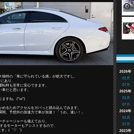
2026年
ス独特の「車に守られている感」が絶大ですし、
01月
常にあり、
07月
運転時も非常に安心できます。
い車だと思います。
2025年
01月
すね。(^ω^)
07月
かめるためアクセルをガバっと踏み込んでみます。
2024年
瞬間、予想外の加速力で車が加速！「うわ、速い！」
01月
ーチャージャーも備えており、
07月
発生するモーターもアシストするので、
す。(゜▽゜)
2023年