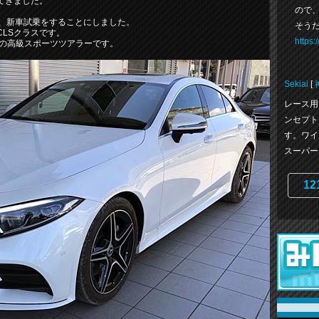
てきました。
ので
で、新車試乗をすることにしました。
そうだ
LSクラスです。
https
アの高級スポーツツアラーです。
Sekiai
[
レース用
ンセプト
す。ワイ
スーパーセ
12