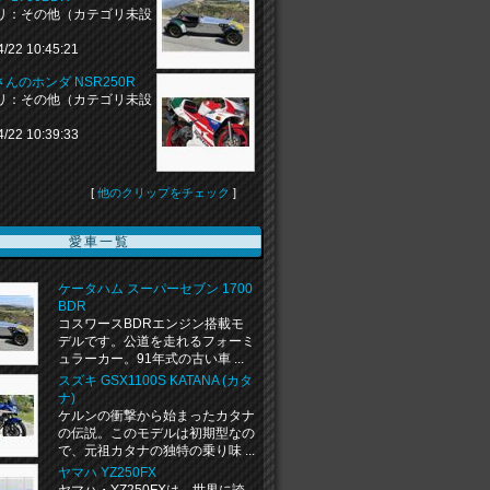
リ：その他（カテゴリ未設
4/22 10:45:21
aiさんのホンダ NSR250R
リ：その他（カテゴリ未設
4/22 10:39:33
[
他のクリップをチェック
]
愛車一覧
ケータハム スーパーセブン 1700
BDR
コスワースBDRエンジン搭載モ
デルです。公道を走れるフォーミ
ュラーカー。91年式の古い車 ...
スズキ GSX1100S KATANA (カタ
ナ)
ケルンの衝撃から始まったカタナ
の伝説。このモデルは初期型なの
で、元祖カタナの独特の乗り味 ...
ヤマハ YZ250FX