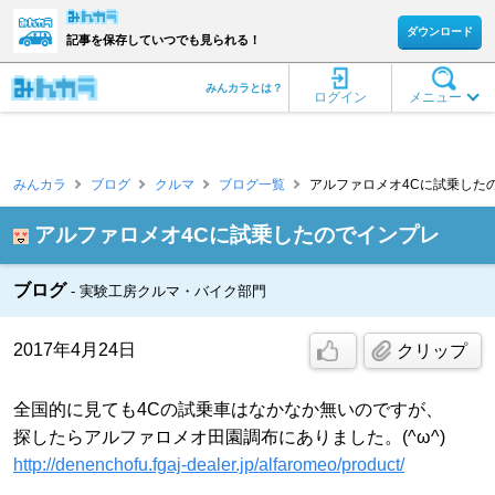
ダウンロード
記事を保存していつでも見られる！
みんカラとは？
ログイン
メニュー
みんカラ
ブログ
クルマ
ブログ一覧
アルファロメオ4Cに試乗したのでイ
アルファロメオ4Cに試乗したのでインプレ
ブログ
実験工房クルマ・バイク部門
2017年4月24日
クリップ
全国的に見ても4Cの試乗車はなかなか無いのですが、
探したらアルファロメオ田園調布にありました。(^ω^)
http://denenchofu.fgaj-dealer.jp/alfaromeo/product/