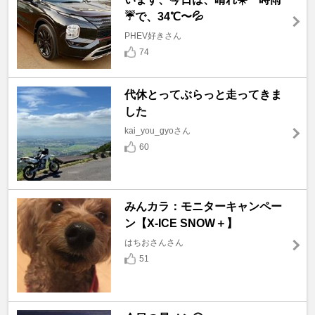
☔️で、34℃〜💦
PHEV好きさん
74
代休とってぶらっと走ってきま
した
kai_you_gyoさん
60
みんカラ：モニターキャンペー
ン【X-ICE SNOW＋】
はちおさんさん
51