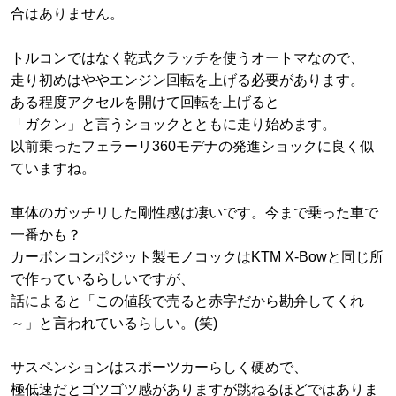
合はありません。
トルコンではなく乾式クラッチを使うオートマなので、
走り初めはややエンジン回転を上げる必要があります。
ある程度アクセルを開けて回転を上げると
「ガクン」と言うショックとともに走り始めます。
以前乗ったフェラーリ360モデナの発進ショックに良く似
ていますね。
車体のガッチリした剛性感は凄いです。今まで乗った車で
一番かも？
カーボンコンポジット製モノコックはKTM X-Bowと同じ所
で作っているらしいですが、
話によると「この値段で売ると赤字だから勘弁してくれ
～」と言われているらしい。(笑)
サスペンションはスポーツカーらしく硬めで、
極低速だとゴツゴツ感がありますが跳ねるほどではありま