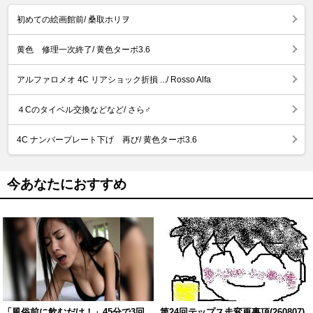
初めての絵画館前/ 桑取ホリヲ
黄色 修理一次終了/ 黄色ターボ3.6
アルファロメオ 4C リアショック折損 .../ Rosso Alfa
４Cのタイベル交換などなど/ さら♂
4C ナンバープレート下げ 再び/ 黄色ターボ3.6
今あなたにおすすめ
「風俗前に飲むだけ！」45分で3回
第24回テップス走変更事項(260807)