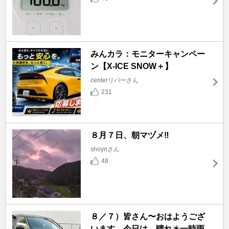
みんカラ：モニターキャンペー
ン【X-ICE SNOW＋】
centerリバーさん
231
８月７日、朝マヅメ‼️
shoynさん
48
８／７）皆さん〜おはようござ
います、今日は、晴れ☀️一時雨