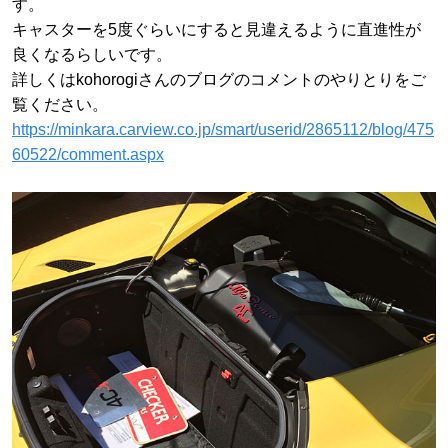
す。
キャスターを5度ぐらいにすると見違えるように直進性が
良くなるらしいです。
詳しくはkohorogiさんのブログのコメントのやりとりをご
覧ください。
https://minkara.carview.co.jp/smart/userid/2865112/blog/475
60522/comment.aspx