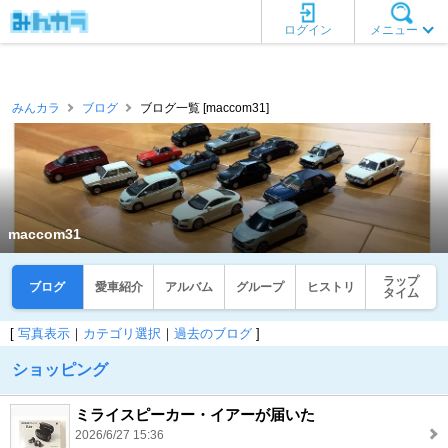
ログイン
メニュー
みんカラ
ブログ
ブログ一覧 [maccom31]
maccom31
ラップ
ブログ
愛車紹介
アルバム
グループ
ヒストリ
タイム
[
写真表示
｜
カテゴリ選択
｜
過去のブログ
]
ショッピング
ミライスピーカー・イアーが届いた
2026/6/27 15:36