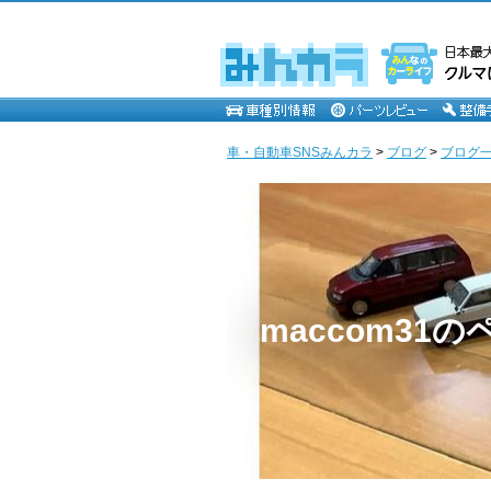
車・自動車SNSみんカラ
>
ブログ
>
ブログ一覧
maccom31の