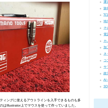
運送
旅行
写真
地域
その
電話
カメ
加工
ネ
コン
サプ
政治
AI 
3D
ティングに使えるアウトラインを入手できるものも多
Illustrator上でマウスを使って作っていました。