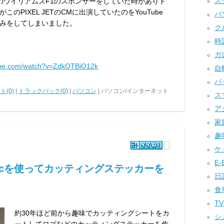
ステ
トのウイリアムズF1のスポンサーをしていた時がありド
PIXEL JETのCMに出演していたのをYouTube
パソ
みをしてしまいました。
クル
時計
ガレ
tube.com/watch?v=ZdkQTBiO12k
自転
バッ
ト(0)
|
トラックバック(0)
|
パソコン
| パソコン/インターネット
ス
アク
家族
趣味
ケミ
E-B
acを使ってカッティングステッカーを
日記
食事
TV
約30年ほど前から趣味でカッティングシートをカ
シュ