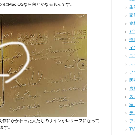
にMac OSなら何とかなるもんです。
生活
家屋
食材
ビデ
怪我
イ
スマ
スイ
ファ
医療
言葉
スポ
家 
テイ
体内側には制作にかかわった人たちのサインがレリーフになって
アイ
ます。
TV