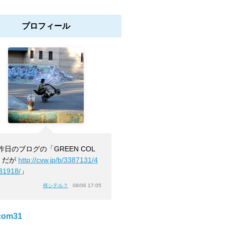
プロフィール
昨日のブログの「GREEN COL
」だが
http://cvw.jp/b/3387131/4
31918/
」
何シテル？
08/06 17:05
com31