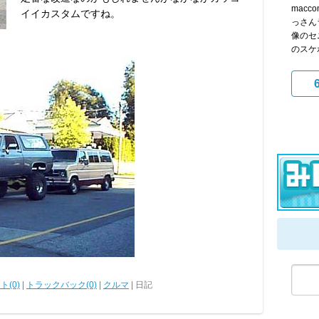
mac
イイカスタムですね。
っさん
像のセ
のスケボ
ト(0)
|
トラックバック(0)
|
クルマ
| 日記