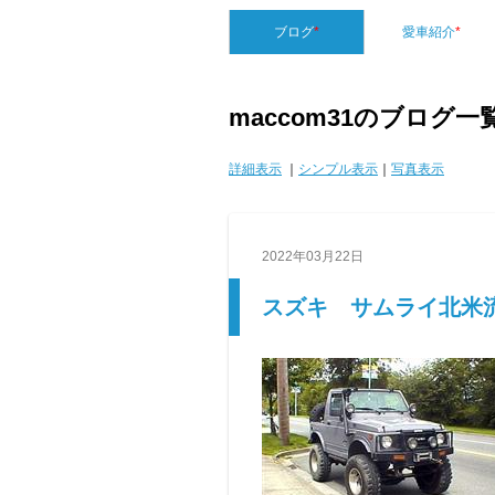
ブログ
*
愛車紹介
*
maccom31のブログ一
詳細表示
｜
シンプル表示
｜
写真表示
2022年03月22日
スズキ サムライ北米