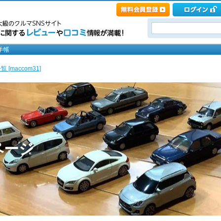
 [maccom31]
ページ