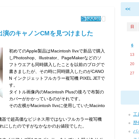
<<
日
出演のキャノンCMを見つけました
6
初めてのApple製品はMacintosh IIvxで新品で購入
13
しPhotoshop、Illustrator、PageMakerなどのソ
20
フトウエアも同時購入したことを以前のブログで
書きましたが、その時に同時購入したのがCANO
27
N インクジェットフルカラー複写機 PIXEL JETで
す。
タイトル画像内のMacintosh Plusの後ろで布製の
カバーがかかっているのがそれです。
その左横がMacintosh IIvxに使用していたMacinto
工具
える周辺機器で超高価なビジネス用ではないフルカラー複写機
歴代
れにしたのですがなかなかのお値段でした。
バイ