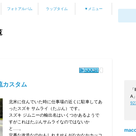
フォトアルバム
ラップタイム
▼メニュー
覧
流カスタム
「
A
北米に住んでいた時に仕事場の近くに駐車してあ
92
ったスズキ サムライ（たぶん）です。
スズキ ジムニーの輸出名はいくつかあるようで
すがこれはたぶんサムライなのではないか
と.....。
mac
定番な改造なのかもしれませんがなかなかカッコ