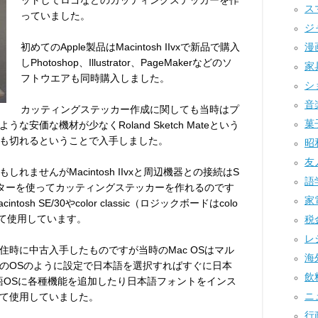
ットしてロゴなどのカッティングステッカーを作
ス
っていました。
ジ
初めてのApple製品はMacintosh IIvxで新品で購入
漫画
しPhotoshop、Illustrator、PageMakerなどのソ
家具
フトウエアも同時購入しました。
ショ
音楽
カッティングステッカー作成に関しても当時はプ
菓子
安価な機材が少なくRoland Sketch Mateという
も切れるということで入手しました。
昭和
友人
ませんがMacintosh IIvxと周辺機器との接続はS
語学
ッターを使ってカッティングステッカーを作れるのです
家電
sh SE/30やcolor classic（ロジックボードはcolo
Iで繋げて使用しています。
税金
レジ
住時に中古入手したものですが当時のMac OSはマル
海外
のOSのように設定で日本語を選択すればすぐに日本
飲料
語OSに各種機能を追加したり日本語フォントをインス
ニュ
て使用していました。
行政