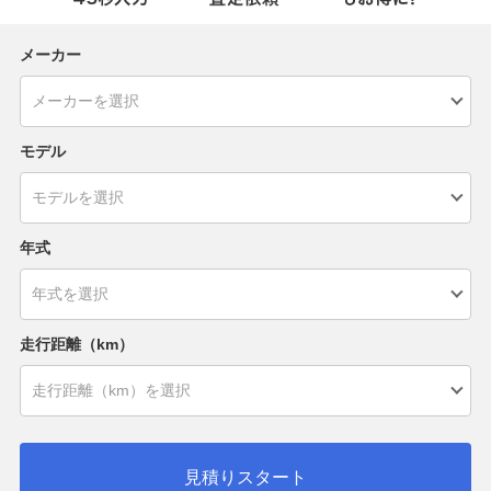
メーカー
モデル
年式
走行距離（km）
見積りスタート