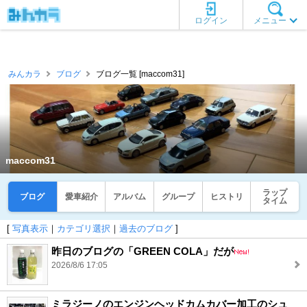
ログイン
メニュー
みんカラ
ブログ
ブログ一覧 [maccom31]
maccom31
ラップ
ブログ
愛車紹介
アルバム
グループ
ヒストリ
タイム
[
写真表示
｜
カテゴリ選択
｜
過去のブログ
]
昨日のブログの「GREEN COLA」だが
2026/8/6 17:05
ミラジーノのエンジンヘッドカムカバー加工のシュ