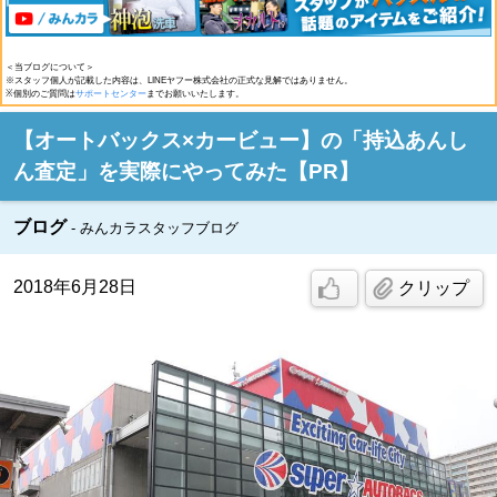
＜当ブログについて＞
※スタッフ個人が記載した内容は、LINEヤフー株式会社の正式な見解ではありません。
※個別のご質問は
サポートセンター
までお願いいたします。
【オートバックス×カービュー】の「持込あんし
ん査定」を実際にやってみた【PR】
ブログ
みんカラスタッフブログ
2018年6月28日
クリップ