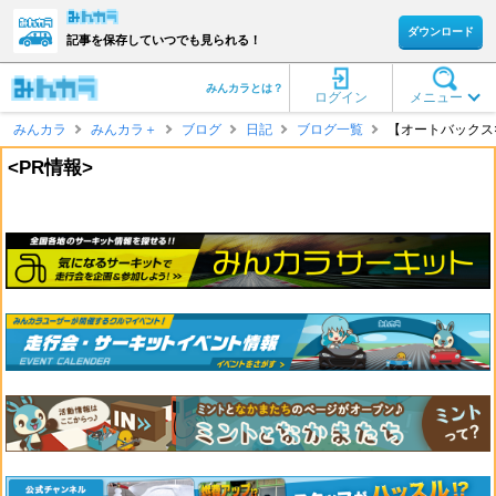
ダウンロード
記事を保存していつでも見られる！
みんカラとは？
ログイン
メニュー
みんカラ
みんカラ＋
ブログ
日記
ブログ一覧
【オートバックス
<PR情報>