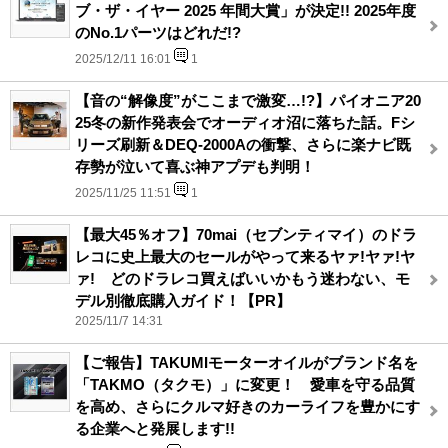
ブ・ザ・イヤー 2025 年間大賞」が決定!! 2025年度
のNo.1パーツはどれだ!?
2025/12/11 16:01
1
【音の“解像度”がここまで激変…!?】パイオニア20
25冬の新作発表会でオーディオ沼に落ちた話。Fシ
リーズ刷新＆DEQ-2000Aの衝撃、さらに楽ナビ既
存勢が泣いて喜ぶ神アプデも判明！
2025/11/25 11:51
1
【最大45％オフ】70mai（セブンティマイ）のドラ
レコに史上最大のセールがやって来るヤァ!ヤァ!ヤ
ァ! どのドラレコ買えばいいかもう迷わない、モ
デル別徹底購入ガイド！【PR】
2025/11/7 14:31
【ご報告】TAKUMIモーターオイルがブランド名を
「TAKMO（タクモ）」に変更！ 愛車を守る品質
を高め、さらにクルマ好きのカーライフを豊かにす
る企業へと発展します!!