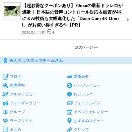
【超お得なクーポンあり】70maiの最新ドラレコが
爆誕！ 日本語の音声コントロール対応＆画質が4K
に＆AI技術も大幅進化した「Dash Cam 4K Omn
i」がお買い得すぎる件【PR】
2025/5/1 11:51
4
次のページ >>
みんカラスタッフチームさん
ブログ
愛車紹介
整備手帳
パーツレビュー
クルマレビュー
何シテル？
フォトギャラリー
フォトアルバム
グループ
イベントカレンダー
ラップタイム
おすすめスポット
まとめ
クリップ