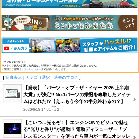
＜当ブログについて＞
※スタッフ個人が記載した内容は、LINEヤフー株式会社の正式な見解ではありません。
※個別のご質問は
サポートセンター
までお願いいたします。
[
写真表示
｜
カテゴリ選択
｜
過去のブログ
]
【発表】「パーツ・オブ・ザ・イヤー 2026 上半期
大賞」が決定!! No.1パーツの栄冠を奪取したアイテ
ムはどれだ!?【え…もう今年の半分終わるの？】
2026/6/18 14:01
2
【こいつ…光るぞ！】エンジンONでビジュで魅せ
る“光りと香り”が起動!? 電動ディフューザー「ブ
レスモンスター」を使ったら車内が一気にオシャレ