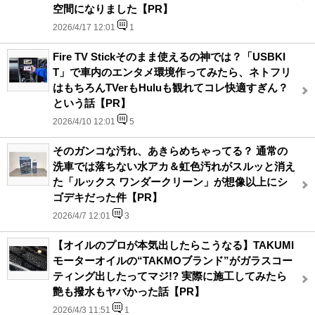
空間になりました【PR】
2026/4/17 12:01
1
Fire TV Stickそのまま使えるの神では？「USBKI
T」で車内のエンタメ環境作ってみたら、ネトフリ
はもちろんTVerもHuluも観れてコレ快適すぎん？
という話【PR】
2026/4/10 12:01
5
そのガンコな汚れ、あきらめちゃってる？ 通常の
洗車では落ちない水アカ＆虹色汚れがスルッと消え
た「ルックス ワンダークリーン」が想像以上にシ
ゴデキだった件【PR】
2026/4/7 12:01
3
【オイルのプロが本気出したらこうなる】TAKUMI
モーターオイルの“TAKMOブランド”がガラスコー
ティング出したってマジ!? 実際に施工してみたら
艶も撥水もヤバかった話【PR】
2026/4/3 11:51
1