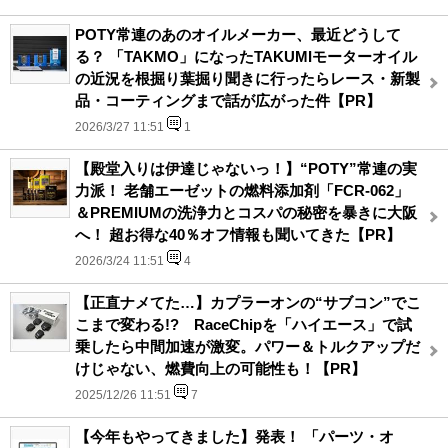
POTY常連のあのオイルメーカー、最近どうして
る？ 「TAKMO」になったTAKUMIモーターオイル
の近況を根掘り葉掘り聞きに行ったらレース・新製
品・コーティングまで話が広がった件【PR】
2026/3/27 11:51
1
【殿堂入りは伊達じゃないっ！】“POTY”常連の実
力派！ 老舗エーゼットの燃料添加剤「FCR-062」
＆PREMIUMの洗浄力とコスパの秘密を暴きに大阪
へ！ 超お得な40％オフ情報も聞いてきた【PR】
2026/3/24 11:51
4
【正直ナメてた…】カプラーオンの“サブコン”でこ
こまで変わる!? RaceChipを「ハイエース」で試
乗したら中間加速が激変。パワー＆トルクアップだ
けじゃない、燃費向上の可能性も！【PR】
2025/12/26 11:51
7
【今年もやってきました】発表！ 「パーツ・オ