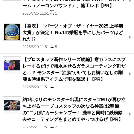
ーム（ノーコンパウンド）」施工レポ【PR】
2025/7/25 11:51
1
【発表】「パーツ・オブ・ザ・イヤー2025 上半期
大賞」が決定！ No.1の栄冠を手にしたパーツはど
れだ!?
2025/6/19 11:51
5
【プロスタッフ新作シリーズ続編】窓ガラスにスプ
レーするだけで撥水させるガラスコーティング剤だ
と…？ モンスター“油膜”がいてもお構いなしの剛
腕＆時短系アイテムで雨を撃退！【PR】
2025/5/28 11:51
1
約1年ぶりのモンスター出現にスタッフMTが再び立
ち上がるーープロスタッフの次なる神器は2種類
の“二刀流”カーシャンプー！ 洗車と同時に鉄粉除
去やコーティングもまとめてやっつけるぜ【PR】
2025/5/21 11:51
2