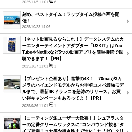
2025/11/5 11:01
6
刻め、ベストタイム！ラップタイム投稿企画を開
催！
2025/10/23 14:06
【ネット動画見るならこれ！】データシステムのカ
ーエンターテイメントアダプター「U2KIT」はYou
TubeやNetflixなど5つの動画アプリを簡単接続で視
聴できます！【PR】
2025/10/7 11:01
1
【プレゼント企画あり】進撃の4K！ 70maiが3カ
メラのハイエンドモデルからお手頃コスパ最強モデ
ルまで、最新4Kドラレコを怒涛のリリース。お買
い得キャンペーンもあるってよ！【PR】
2025/9/26 11:01
1
【コーティング派ユーザー大歓喜！】シュアラスタ
ーの定番クリームワックスに“コンパウンド抜き”タ
イプ登場！ツヤ感や撥水性まで進化した「ゼロクリ