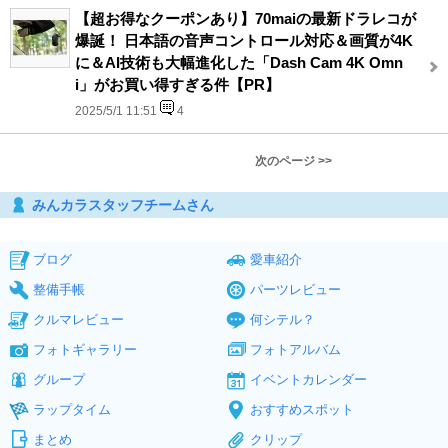
【超お得なクーポンあり】70maiの最新ドラレコが
爆誕！ 日本語の音声コントロール対応＆画質が4K
に＆AI技術も大幅進化した「Dash Cam 4K Omn
i」がお買い得すぎる件【PR】
2025/5/1 11:51
4
次のページ >>
みんカラスタッフチームさん
ブログ
愛車紹介
整備手帳
パーツレビュー
クルマレビュー
何シテル？
フォトギャラリー
フォトアルバム
グループ
イベントカレンダー
ラップタイム
おすすめスポット
まとめ
クリップ