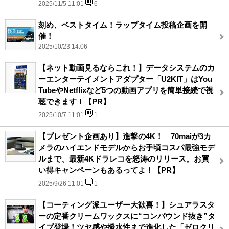
2025/11/5 11:01
6
刻め、ベストタイム！ラップタイム投稿企画を開
催！
2025/10/23 14:06
【ネット動画見るならこれ！】データシステムのカ
ーエンターテイメントアダプター「U2KIT」はYou
TubeやNetflixなど5つの動画アプリを簡単接続で視
聴できます！【PR】
2025/10/7 11:01
1
【プレゼント企画あり】進撃の4K！ 70maiが3カ
メラのハイエンドモデルからお手頃コスパ最強モデ
ルまで、最新4Kドラレコを怒涛のリリース。お買
い得キャンペーンもあるってよ！【PR】
2025/9/26 11:01
1
【コーティング派ユーザー大歓喜！】シュアラスタ
ーの定番クリームワックスに“コンパウンド抜き”タ
イプ登場！ツヤ感や撥水性まで進化した「ゼロクリ