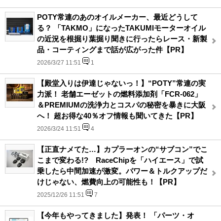
POTY常連のあのオイルメーカー、最近どうして
る？ 「TAKMO」になったTAKUMIモーターオイル
の近況を根掘り葉掘り聞きに行ったらレース・新製
品・コーティングまで話が広がった件【PR】
2026/3/27 11:51
1
【殿堂入りは伊達じゃないっ！】“POTY”常連の実
力派！ 老舗エーゼットの燃料添加剤「FCR-062」
＆PREMIUMの洗浄力とコスパの秘密を暴きに大阪
へ！ 超お得な40％オフ情報も聞いてきた【PR】
2026/3/24 11:51
4
【正直ナメてた…】カプラーオンの“サブコン”でこ
こまで変わる!? RaceChipを「ハイエース」で試
乗したら中間加速が激変。パワー＆トルクアップだ
けじゃない、燃費向上の可能性も！【PR】
2025/12/26 11:51
7
【今年もやってきました】発表！ 「パーツ・オ