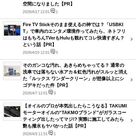
空間になりました【PR】
2026/4/17 12:01
1
Fire TV Stickそのまま使えるの神では？「USBKI
T」で車内のエンタメ環境作ってみたら、ネトフリ
はもちろんTVerもHuluも観れてコレ快適すぎん？
という話【PR】
2026/4/10 12:01
5
そのガンコな汚れ、あきらめちゃってる？ 通常の
洗車では落ちない水アカ＆虹色汚れがスルッと消え
た「ルックス ワンダークリーン」が想像以上にシ
ゴデキだった件【PR】
2026/4/7 12:01
3
【オイルのプロが本気出したらこうなる】TAKUMI
モーターオイルの“TAKMOブランド”がガラスコー
ティング出したってマジ!? 実際に施工してみたら
艶も撥水もヤバかった話【PR】
2026/4/3 11:51
1