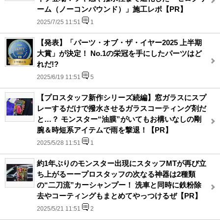
ーム（ノーコンパウンド）」施工レポ【PR】
2025/7/25 11:51
1
【発表】「パーツ・オブ・ザ・イヤー2025 上半期
大賞」が決定！ No.1の栄冠を手にしたパーツはど
れだ!?
2025/6/19 11:51
5
【プロスタッフ新作シリーズ続編】窓ガラスにスプ
レーするだけで撥水させるガラスコーティング剤だ
と…？ モンスター“油膜”がいてもお構いなしの剛
腕＆時短系アイテムで雨を撃退！【PR】
2025/5/28 11:51
1
約1年ぶりのモンスター出現にスタッフMTが再び立
ち上がるーープロスタッフの次なる神器は2種類
の“二刀流”カーシャンプー！ 洗車と同時に鉄粉除
去やコーティングもまとめてやっつけるぜ【PR】
2025/5/21 11:51
2