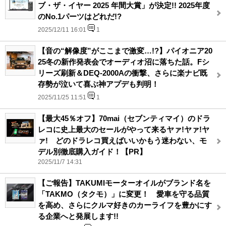
ブ・ザ・イヤー 2025 年間大賞」が決定!! 2025年度
のNo.1パーツはどれだ!?
2025/12/11 16:01
1
【音の“解像度”がここまで激変…!?】パイオニア20
25冬の新作発表会でオーディオ沼に落ちた話。Fシ
リーズ刷新＆DEQ-2000Aの衝撃、さらに楽ナビ既
存勢が泣いて喜ぶ神アプデも判明！
2025/11/25 11:51
1
【最大45％オフ】70mai（セブンティマイ）のドラ
レコに史上最大のセールがやって来るヤァ!ヤァ!ヤ
ァ! どのドラレコ買えばいいかもう迷わない、モ
デル別徹底購入ガイド！【PR】
2025/11/7 14:31
【ご報告】TAKUMIモーターオイルがブランド名を
「TAKMO（タクモ）」に変更！ 愛車を守る品質
を高め、さらにクルマ好きのカーライフを豊かにす
る企業へと発展します!!