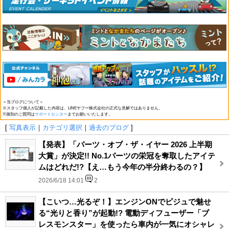
＜当ブログについて＞
※スタッフ個人が記載した内容は、LINEヤフー株式会社の正式な見解ではありません。
※個別のご質問は
サポートセンター
までお願いいたします。
[
写真表示
｜
カテゴリ選択
｜
過去のブログ
]
【発表】「パーツ・オブ・ザ・イヤー 2026 上半期
大賞」が決定!! No.1パーツの栄冠を奪取したアイテ
ムはどれだ!?【え…もう今年の半分終わるの？】
2026/6/18 14:01
2
【こいつ…光るぞ！】エンジンONでビジュで魅せ
る“光りと香り”が起動!? 電動ディフューザー「ブ
レスモンスター」を使ったら車内が一気にオシャレ