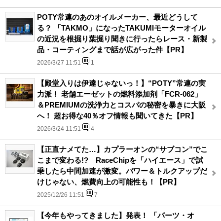
POTY常連のあのオイルメーカー、最近どうして
る？ 「TAKMO」になったTAKUMIモーターオイル
の近況を根掘り葉掘り聞きに行ったらレース・新製
品・コーティングまで話が広がった件【PR】
2026/3/27 11:51
1
【殿堂入りは伊達じゃないっ！】“POTY”常連の実
力派！ 老舗エーゼットの燃料添加剤「FCR-062」
＆PREMIUMの洗浄力とコスパの秘密を暴きに大阪
へ！ 超お得な40％オフ情報も聞いてきた【PR】
2026/3/24 11:51
4
【正直ナメてた…】カプラーオンの“サブコン”でこ
こまで変わる!? RaceChipを「ハイエース」で試
乗したら中間加速が激変。パワー＆トルクアップだ
けじゃない、燃費向上の可能性も！【PR】
2025/12/26 11:51
7
【今年もやってきました】発表！ 「パーツ・オ