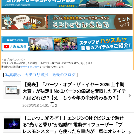
＜当ブログについて＞
※スタッフ個人が記載した内容は、LINEヤフー株式会社の正式な見解ではありません。
※個別のご質問は
サポートセンター
までお願いいたします。
[
写真表示
｜
カテゴリ選択
｜
過去のブログ
]
【発表】「パーツ・オブ・ザ・イヤー 2026 上半期
大賞」が決定!! No.1パーツの栄冠を奪取したアイテ
ムはどれだ!?【え…もう今年の半分終わるの？】
2026/6/18 14:01
2
【こいつ…光るぞ！】エンジンONでビジュで魅せ
る“光りと香り”が起動!? 電動ディフューザー「ブ
レスモンスター」を使ったら車内が一気にオシャレ