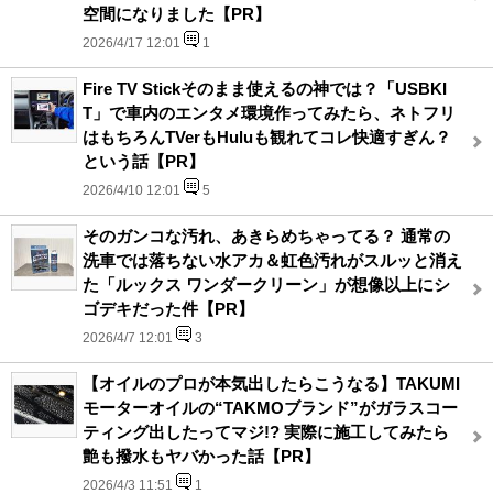
空間になりました【PR】
2026/4/17 12:01
1
Fire TV Stickそのまま使えるの神では？「USBKI
T」で車内のエンタメ環境作ってみたら、ネトフリ
はもちろんTVerもHuluも観れてコレ快適すぎん？
という話【PR】
2026/4/10 12:01
5
そのガンコな汚れ、あきらめちゃってる？ 通常の
洗車では落ちない水アカ＆虹色汚れがスルッと消え
た「ルックス ワンダークリーン」が想像以上にシ
ゴデキだった件【PR】
2026/4/7 12:01
3
【オイルのプロが本気出したらこうなる】TAKUMI
モーターオイルの“TAKMOブランド”がガラスコー
ティング出したってマジ!? 実際に施工してみたら
艶も撥水もヤバかった話【PR】
2026/4/3 11:51
1