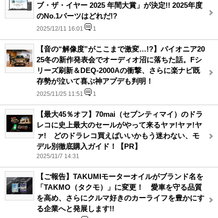
ブ・ザ・イヤー 2025 年間大賞」が決定!! 2025年度
のNo.1パーツはどれだ!?
2025/12/11 16:01
1
【音の“解像度”がここまで激変…!?】パイオニア20
25冬の新作発表会でオーディオ沼に落ちた話。Fシ
リーズ刷新＆DEQ-2000Aの衝撃、さらに楽ナビ既
存勢が泣いて喜ぶ神アプデも判明！
2025/11/25 11:51
1
【最大45％オフ】70mai（セブンティマイ）のドラ
レコに史上最大のセールがやって来るヤァ!ヤァ!ヤ
ァ! どのドラレコ買えばいいかもう迷わない、モ
デル別徹底購入ガイド！【PR】
2025/11/7 14:31
【ご報告】TAKUMIモーターオイルがブランド名を
「TAKMO（タクモ）」に変更！ 愛車を守る品質
を高め、さらにクルマ好きのカーライフを豊かにす
る企業へと発展します!!