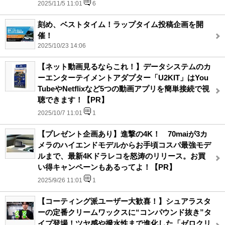
2025/11/5 11:01
6
刻め、ベストタイム！ラップタイム投稿企画を開
催！
2025/10/23 14:06
【ネット動画見るならこれ！】データシステムのカ
ーエンターテイメントアダプター「U2KIT」はYou
TubeやNetflixなど5つの動画アプリを簡単接続で視
聴できます！【PR】
2025/10/7 11:01
1
【プレゼント企画あり】進撃の4K！ 70maiが3カ
メラのハイエンドモデルからお手頃コスパ最強モデ
ルまで、最新4Kドラレコを怒涛のリリース。お買
い得キャンペーンもあるってよ！【PR】
2025/9/26 11:01
1
【コーティング派ユーザー大歓喜！】シュアラスタ
ーの定番クリームワックスに“コンパウンド抜き”タ
イプ登場！ツヤ感や撥水性まで進化した「ゼロクリ