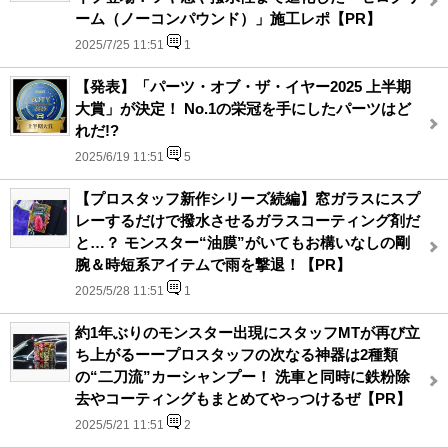
ーム（ノーコンパウンド）」施工レポ【PR】
2025/7/25 11:51
1
【発表】「パーツ・オブ・ザ・イヤー2025 上半期
大賞」が決定！ No.1の栄冠を手にしたパーツはど
れだ!?
2025/6/19 11:51
5
【プロスタッフ新作シリーズ続編】窓ガラスにスプ
レーするだけで撥水させるガラスコーティング剤だ
と…？ モンスター“油膜”がいてもお構いなしの剛
腕＆時短系アイテムで雨を撃退！【PR】
2025/5/28 11:51
1
約1年ぶりのモンスター出現にスタッフMTが再び立
ち上がるーープロスタッフの次なる神器は2種類
の“二刀流”カーシャンプー！ 洗車と同時に鉄粉除
去やコーティングもまとめてやっつけるぜ【PR】
2025/5/21 11:51
2