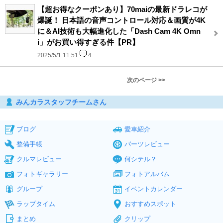
【超お得なクーポンあり】70maiの最新ドラレコが
爆誕！ 日本語の音声コントロール対応＆画質が4K
に＆AI技術も大幅進化した「Dash Cam 4K Omn
i」がお買い得すぎる件【PR】
2025/5/1 11:51
4
次のページ >>
みんカラスタッフチームさん
ブログ
愛車紹介
整備手帳
パーツレビュー
クルマレビュー
何シテル？
フォトギャラリー
フォトアルバム
グループ
イベントカレンダー
ラップタイム
おすすめスポット
まとめ
クリップ