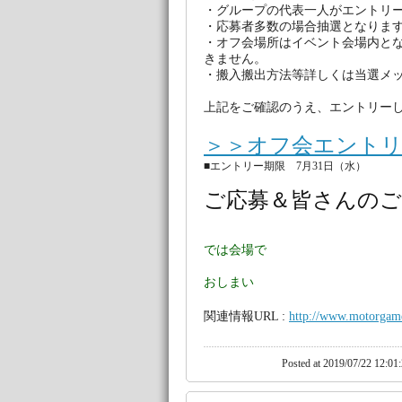
・グループの代表一人がエントリ
・応募者多数の場合抽選となりま
・オフ会場所はイベント会場内と
きません。
・搬入搬出方法等詳しくは当選メ
上記をご確認のうえ、エントリー
＞＞オフ会エント
■エントリー期限 7月31日（水）
ご応募＆皆さんの
では会場で
おしまい
関連情報URL :
http://www.motorgam
Posted at 2019/07/22 12:01: