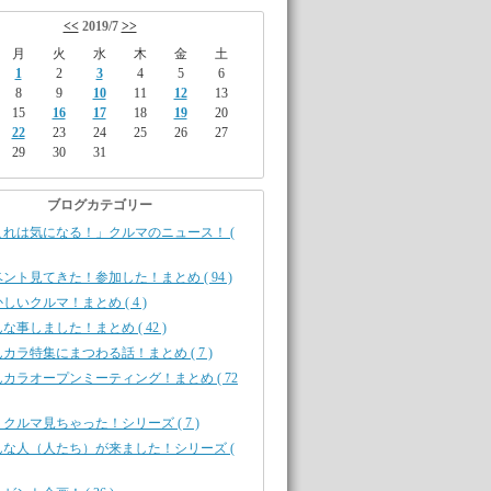
<<
2019/7
>>
月
火
水
木
金
土
1
2
3
4
5
6
8
9
10
11
12
13
15
16
17
18
19
20
22
23
24
25
26
27
29
30
31
ブログカテゴリー
これは気になる！」クルマのニュース！ (
ント見てきた！参加した！まとめ ( 94 )
しいクルマ！まとめ ( 4 )
な事しました！まとめ ( 42 )
カラ特集にまつわる話！まとめ ( 7 )
カラオープンミーティング！まとめ ( 72
クルマ見ちゃった！シリーズ ( 7 )
んな人（人たち）が来ました！シリーズ (