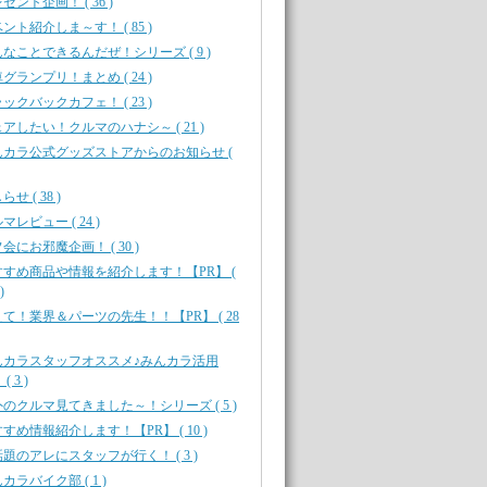
ゼント企画！ ( 36 )
ント紹介しま～す！ ( 85 )
なことできるんだぜ！シリーズ ( 9 )
グランプリ！まとめ ( 24 )
ックバックカフェ！ ( 23 )
アしたい！クルマのハナシ～ ( 21 )
んカラ公式グッズストアからのお知らせ (
せ ( 38 )
マレビュー ( 24 )
会にお邪魔企画！ ( 30 )
すすめ商品や情報を紹介します！【PR】 (
)
て！業界＆パーツの先生！！【PR】 ( 28
んカラスタッフオススメ♪みんカラ活用
( 3 )
のクルマ見てきました～！シリーズ ( 5 )
すめ情報紹介します！【PR】 ( 10 )
題のアレにスタッフが行く！ ( 3 )
カラバイク部 ( 1 )