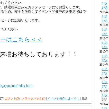
ーしてください。
01月
す。抽選結果はみんカラメッセージにてお送りします。
07月
なるため、安全を考慮してイベント開催中の途中退場はで
2018年
01月
ッセージに記載いたします。
07月
2017年
してください
01月
07月
リーはこちら＜＜
2016年
01月
07月
2015年
ご来場お待ちしております！！
01月
07月
2014年
01月
07月
2013年
01月
esjapan.com/index.html
07月
2012年
01月
27 |
コメント(5)
|
トラックバック(1)
|
イベント紹介しま～す！
| 日記
07月
2011年
01月