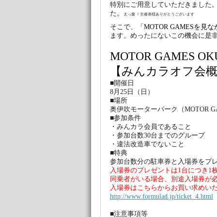
特別にご用意していただきました
た。
太っ腹 ！主催者様ありがとうございます
そこで、「
MOTOR GAMESを見
ます。めったにないこの機会に是
MOTOR GAMES OK
【みんカラオフ会概
■開催日
8月25日（日）
■場所
奥伊吹モーターパーク（MOTOR G
■参加条件
・みんカラ会員であること
・参加台数30台までのグループ
・違法改造車でないこと
■特典
参加台数分の駐車券と入場券を
入場券のプレゼントは1台につき1
同乗者がいる場合、別途入場券が
入場券はこちらからお買い求めい
http://www.formulad.jp/ticket_4.html
■注意事項等