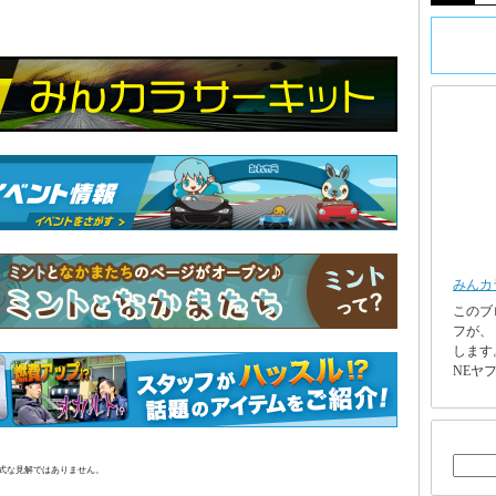
みんカ
このブ
フが、
します
NEヤフ
正式な見解ではありません。