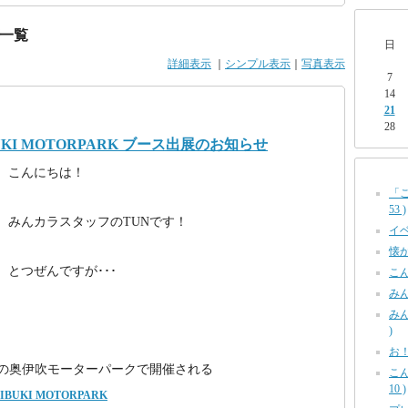
一覧
日
詳細表示
｜
シンプル表示
｜
写真表示
7
14
21
28
UKI MOTORPARK ブース出展のお知らせ
こんにちは！
「
53 )
みんカラスタッフのTUNです！
イベ
懐か
とつぜんですが･･･
こん
みん
みん
)
お！
県の奥伊吹モーターパークで開催される
こ
10 )
IBUKI MOTORPARK