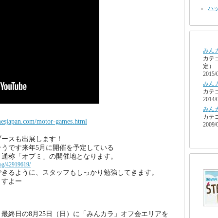
ハッ
みん
カテ
定）
2015/
みん
カテ
2014/
みん
カテ
esjapan.com/motor-games.html
2009/
ブースも出展します！
うです来年5月に開催を予定している
」通称「オプミ」の開催地となります。
log/42919619/
できるように、スタッフもしっかり勉強してきます。
ますよー
最終日の8月25日（日）に「みんカラ」オフ会エリアを