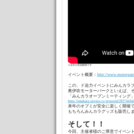
※去年の告知動画です
イベント概要：
http://www.motorgam
この、ド迫力イベントにみんカラ
奥伊吹モーターパークといえば、そ
「みんカラオープンミーティング
https://minkara.carview.co.jp/userid/285744/b
来年のオプミが安全に楽しく開催
もちろんみんカラグッズも販売し
そして！！
今回、主催者様のご厚意でイベント