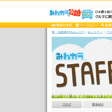
車・自動車SNSみんカラ
>
みんカラ＋
>
ブロ
ブログ
愛車紹介