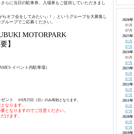
。さらに当日の駐車券、入場券もご提供していただきまし
ながら
オフ会をしてみたいぃ！」というグループを大募集し
2026年
非グループでご応募ください。
01月
07月
UBUKI MOTORPARK
2025年
01月
要】
07月
2024年
01月
07月
AMES イベント内駐車場）
2023年
01月
07月
2022年
01月
07月
プレゼント
※8月25日（日）のみ有効となります。
2021年
枚となります。
01月
必要となりますのでご注意ください。
07月
ただけます。
2020年
01月
07月
2019年