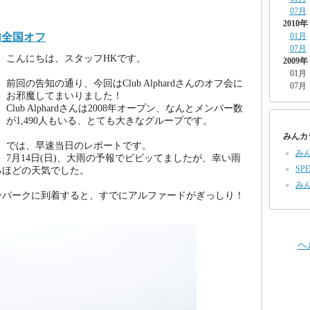
07月
2010年
rd全国オフ
01月
07月
こんにちは、スタッフHKです。
2009年
01月
前回の告知の通り、今回はClub Alphardさんのオフ会に
07月
お邪魔してまいりました！
Club Alphardさんは2008年オープン、なんとメンバー数
が1,490人もいる、とても大きなグループです。
みんカ
では、早速当日のレポートです。
み
7月14日(日)、大雨の予報でビビッてましたが、幸い雨
SPE
るほどの天気でした。
み
ンパークに到着すると、すでにアルファードがぎっしり！
ヘ