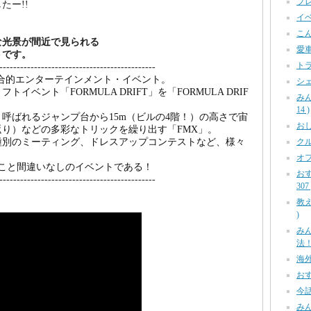
プレ
たー!!
イベ
こん
な光景が間近で見られる
愛車
トです。
トラ
---------------------------------------------
輪の総合的エンターテインメント・イベント。
シェ
ベント「FORMULA DRIFT」を「FORMULA DRIF
み
14 )
呼ばれるジャンプ台から15m（ビルの4階！）の高さで宙
おしら
り）などの多彩なトリックを繰り出す「FMX」。
クル
種別のミーティング、ドレスアップコンテストなど、様々
オフ
こと間違いなしのイベントである！
お
---------------------------------------------
307 
教え
)
み
法！ 
海外
おす
今話
みん