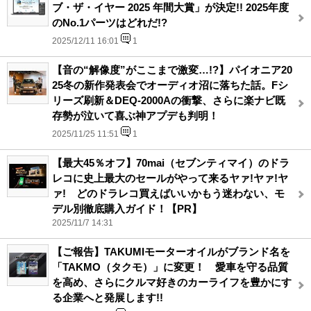
ブ・ザ・イヤー 2025 年間大賞」が決定!! 2025年度
のNo.1パーツはどれだ!?
2025/12/11 16:01
1
【音の“解像度”がここまで激変…!?】パイオニア20
25冬の新作発表会でオーディオ沼に落ちた話。Fシ
リーズ刷新＆DEQ-2000Aの衝撃、さらに楽ナビ既
存勢が泣いて喜ぶ神アプデも判明！
2025/11/25 11:51
1
【最大45％オフ】70mai（セブンティマイ）のドラ
レコに史上最大のセールがやって来るヤァ!ヤァ!ヤ
ァ! どのドラレコ買えばいいかもう迷わない、モ
デル別徹底購入ガイド！【PR】
2025/11/7 14:31
【ご報告】TAKUMIモーターオイルがブランド名を
「TAKMO（タクモ）」に変更！ 愛車を守る品質
を高め、さらにクルマ好きのカーライフを豊かにす
る企業へと発展します!!