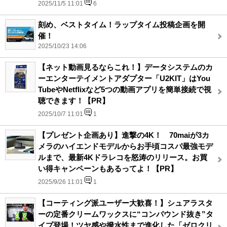
2025/11/5 11:01
6
刻め、ベストタイム！ラップタイム投稿企画を開
催！
2025/10/23 14:06
【ネット動画見るならこれ！】データシステムのカ
ーエンターテイメントアダプター「U2KIT」はYou
TubeやNetflixなど5つの動画アプリを簡単接続で視
聴できます！【PR】
2025/10/7 11:01
1
【プレゼント企画あり】進撃の4K！ 70maiが3カ
メラのハイエンドモデルからお手頃コスパ最強モデ
ルまで、最新4Kドラレコを怒涛のリリース。お買
い得キャンペーンもあるってよ！【PR】
2025/9/26 11:01
1
【コーティング派ユーザー大歓喜！】シュアラスタ
ーの定番クリームワックスに“コンパウンド抜き”タ
イプ登場！ツヤ感や撥水性まで進化した「ゼロクリ