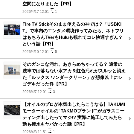
空間になりました【PR】
2026/4/17 12:01
1
Fire TV Stickそのまま使えるの神では？「USBKI
T」で車内のエンタメ環境作ってみたら、ネトフリ
はもちろんTVerもHuluも観れてコレ快適すぎん？
という話【PR】
2026/4/10 12:01
5
そのガンコな汚れ、あきらめちゃってる？ 通常の
洗車では落ちない水アカ＆虹色汚れがスルッと消え
た「ルックス ワンダークリーン」が想像以上にシ
ゴデキだった件【PR】
2026/4/7 12:01
3
【オイルのプロが本気出したらこうなる】TAKUMI
モーターオイルの“TAKMOブランド”がガラスコー
ティング出したってマジ!? 実際に施工してみたら
艶も撥水もヤバかった話【PR】
2026/4/3 11:51
1