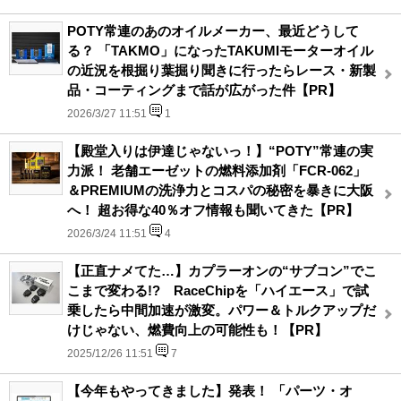
POTY常連のあのオイルメーカー、最近どうして
る？ 「TAKMO」になったTAKUMIモーターオイル
の近況を根掘り葉掘り聞きに行ったらレース・新製
品・コーティングまで話が広がった件【PR】
2026/3/27 11:51
1
【殿堂入りは伊達じゃないっ！】“POTY”常連の実
力派！ 老舗エーゼットの燃料添加剤「FCR-062」
＆PREMIUMの洗浄力とコスパの秘密を暴きに大阪
へ！ 超お得な40％オフ情報も聞いてきた【PR】
2026/3/24 11:51
4
【正直ナメてた…】カプラーオンの“サブコン”でこ
こまで変わる!? RaceChipを「ハイエース」で試
乗したら中間加速が激変。パワー＆トルクアップだ
けじゃない、燃費向上の可能性も！【PR】
2025/12/26 11:51
7
【今年もやってきました】発表！ 「パーツ・オ