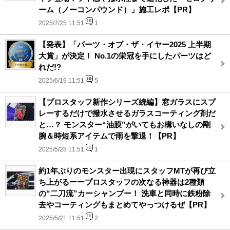
ーム（ノーコンパウンド）」施工レポ【PR】
2025/7/25 11:51
1
【発表】「パーツ・オブ・ザ・イヤー2025 上半期
大賞」が決定！ No.1の栄冠を手にしたパーツはど
れだ!?
2025/6/19 11:51
5
【プロスタッフ新作シリーズ続編】窓ガラスにスプ
レーするだけで撥水させるガラスコーティング剤だ
と…？ モンスター“油膜”がいてもお構いなしの剛
腕＆時短系アイテムで雨を撃退！【PR】
2025/5/28 11:51
1
約1年ぶりのモンスター出現にスタッフMTが再び立
ち上がるーープロスタッフの次なる神器は2種類
の“二刀流”カーシャンプー！ 洗車と同時に鉄粉除
去やコーティングもまとめてやっつけるぜ【PR】
2025/5/21 11:51
2