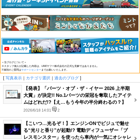
＜当ブログについて＞
※スタッフ個人が記載した内容は、LINEヤフー株式会社の正式な見解ではありません。
※個別のご質問は
サポートセンター
までお願いいたします。
[
写真表示
｜
カテゴリ選択
｜
過去のブログ
]
【発表】「パーツ・オブ・ザ・イヤー 2026 上半期
大賞」が決定!! No.1パーツの栄冠を奪取したアイテ
ムはどれだ!?【え…もう今年の半分終わるの？】
2026/6/18 14:01
2
【こいつ…光るぞ！】エンジンONでビジュで魅せ
る“光りと香り”が起動!? 電動ディフューザー「ブ
レスモンスター」を使ったら車内が一気にオシャレ