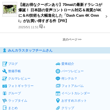
【超お得なクーポンあり】70maiの最新ドラレコが
爆誕！ 日本語の音声コントロール対応＆画質が4K
に＆AI技術も大幅進化した「Dash Cam 4K Omn
i」がお買い得すぎる件【PR】
2025/5/1 11:51
4
次のページ >>
みんカラスタッフチームさん
ブログ
愛車紹介
整備手帳
パーツレビュー
クルマレビュー
何シテル？
フォトギャラリー
フォトアルバム
グループ
イベントカレンダー
ラップタイム
おすすめスポット
まとめ
クリップ