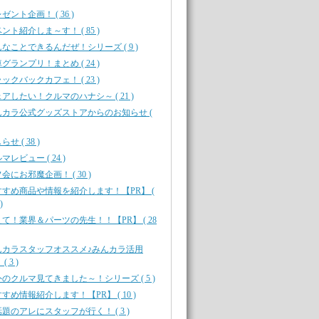
ゼント企画！ ( 36 )
ント紹介しま～す！ ( 85 )
なことできるんだぜ！シリーズ ( 9 )
グランプリ！まとめ ( 24 )
ックバックカフェ！ ( 23 )
アしたい！クルマのハナシ～ ( 21 )
んカラ公式グッズストアからのお知らせ (
せ ( 38 )
マレビュー ( 24 )
会にお邪魔企画！ ( 30 )
すすめ商品や情報を紹介します！【PR】 (
)
て！業界＆パーツの先生！！【PR】 ( 28
んカラスタッフオススメ♪みんカラ活用
( 3 )
のクルマ見てきました～！シリーズ ( 5 )
すめ情報紹介します！【PR】 ( 10 )
題のアレにスタッフが行く！ ( 3 )