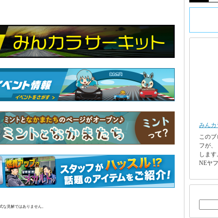
みんカ
このブ
フが、
します
NEヤフ
正式な見解ではありません。