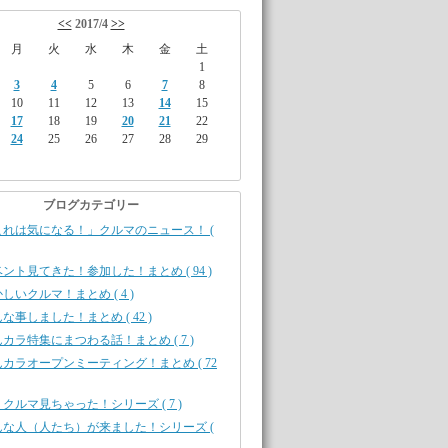
<<
2017/4
>>
月
火
水
木
金
土
1
3
4
5
6
7
8
10
11
12
13
14
15
17
18
19
20
21
22
24
25
26
27
28
29
ブログカテゴリー
これは気になる！」クルマのニュース！ (
ント見てきた！参加した！まとめ ( 94 )
しいクルマ！まとめ ( 4 )
な事しました！まとめ ( 42 )
カラ特集にまつわる話！まとめ ( 7 )
カラオープンミーティング！まとめ ( 72
クルマ見ちゃった！シリーズ ( 7 )
んな人（人たち）が来ました！シリーズ (