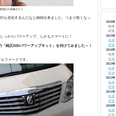
照度計の画像がナイ…
IDも劣化するんだなと納得出来ました。つまり暗くなっ
2026年
01月
07月
2025年
らしっかりパワーアップ、しかもスマートに！
01月
07月
.”の「純正HIDパワーアップキット」を付けてみました～！
2024年
01月
07月
アルファードです。
2023年
01月
07月
2022年
01月
07月
2021年
01月
07月
2020年
01月
07月