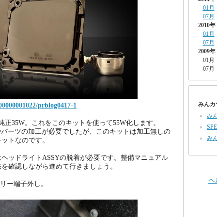
01月
07月
2010年
01月
07月
2009年
01月
07月
みんカ
000000001022/prblog0417-1
み
は純正35W。これをこのキットを使って55W化します。
SPE
やパーツの加工が必要でしたが、このキットは加工無しの
み
キットなのです。
ヘッドライトASSYの脱着が必要です。整備マニュアル
法を確認しながら進めて行きましょう。
ヘ
テリー端子外し。