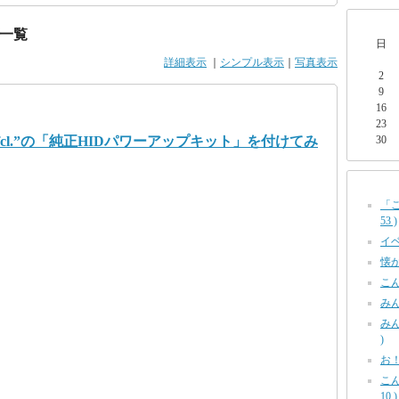
一覧
日
詳細表示
｜
シンプル表示
｜
写真表示
2
9
16
23
30
cl.”の「純正HIDパワーアップキット」を付けてみ
「
53 )
イベ
懐か
こん
みん
みん
)
お！
こ
10 )