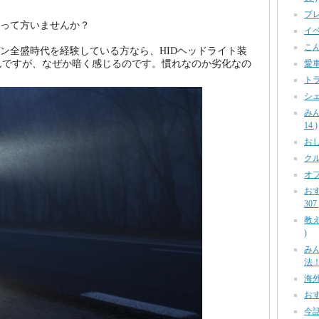
プレ
るって方いませんか？
イベ
こん
ゲン全盛時代を経験している方なら、HIDヘッドライト装
愛車
んですが、なぜか暗く感じるのです。慣れなのか劣化なの
トラ
シェ
み
14 )
おしら
クル
オフ
お
307 
教え
)
み
法！ 
海外
おす
今話