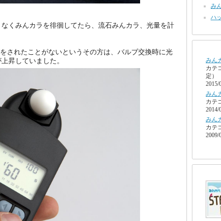
みん
ハッ
となくみんカラを徘徊してたら、流石みんカラ、光量を計
。
交換をされたことがないというその方は、バルブ交換時に光
みん
が上昇していました。
カテ
定）
2015/
みん
カテ
2014/
みん
カテ
2009/