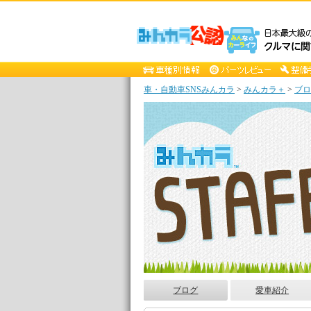
車・自動車SNSみんカラ
>
みんカラ＋
>
ブロ
ブログ
愛車紹介