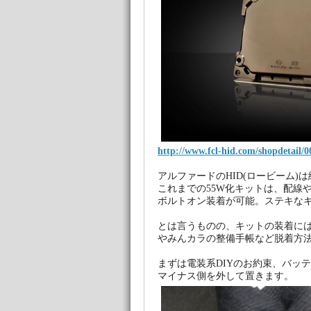
http://www.fcl-hid.com/shopdetail/
アルファードのHID(ロービーム)
これまでの55W化キットは、配線
ボルトオン装着が可能。ステキな
とは言うものの、キットの装着には
やみんカラの整備手帳など脱着方
まずは電装系DIYのお約束、バッ
マイナス側を外して置きます。