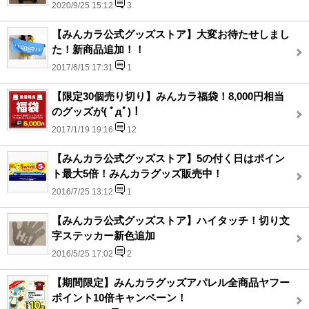
2020/9/25 15:12
3
【みんカラ公式グッズストア】大変お待たせしまし
た！新商品追加！！
2017/6/15 17:31
1
【限定30個売り切り】みんカラ福袋！8,000円相当
のグッズが( ﾟдﾟ)！
2017/1/19 19:16
12
【みんカラ公式グッズストア】5の付く日はポイン
ト最大5倍！みんカラグッズ販売中！
2016/7/25 13:12
1
【みんカラ公式グッズストア】ハイタッチ！切り文
字ステッカー新色追加
2016/5/25 17:02
2
【期間限定】みんカラグッズアパレル全商品ヤフー
ポイント10倍キャンペーン！