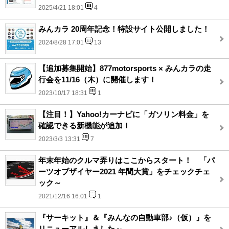
2025/4/21 18:01
4
みんカラ 20周年記念！特設サイト公開しました！
2024/8/28 17:01
13
【追加募集開始】877motorsports × みんカラの走
行会を11/16（木）に開催します！
2023/10/17 18:31
1
【注目！】Yahoo!カーナビに「ガソリン料金」を
確認できる新機能が追加！
2023/3/3 13:31
7
年末年始のクルマ弄りはここからスタート！ 「パ
ーツオブザイヤー2021 年間大賞」をチェックチェ
ック～
2021/12/16 16:01
1
『サーキット』＆『みんなの自動車部♪（仮）』を
リニューアルしました～