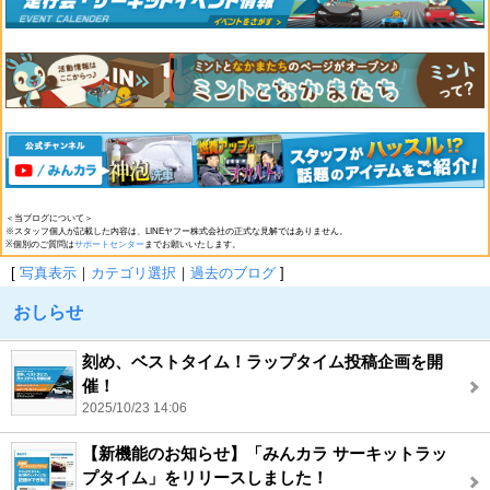
＜当ブログについて＞
※スタッフ個人が記載した内容は、LINEヤフー株式会社の正式な見解ではありません。
※個別のご質問は
サポートセンター
までお願いいたします。
[
写真表示
｜
カテゴリ選択
｜
過去のブログ
]
おしらせ
刻め、ベストタイム！ラップタイム投稿企画を開
催！
2025/10/23 14:06
【新機能のお知らせ】「みんカラ サーキットラッ
プタイム」をリリースしました！