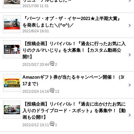
2021/7/30 11:31
『パーツ・オブ・ザ・イヤー2021★上半期大賞』
を発表しました＼(^o^)／
2021/6/24 16:01
【投稿企画】リバイバル！『過去に行ったお気に入
りのクルマいじり』を大募集！【カスタム動画公
開‼】
2021/3/17 20:44
2
Amazonギフト券が当たるキャンペーン開催！（3/
17まで）
2021/2/24 14:16
13
【投稿企画】リバイバル！『過去に出かけたお気に
入りのドライブロード・スポット』を募集中！【動
画も公開!!】
2021/2/12 19:11
1