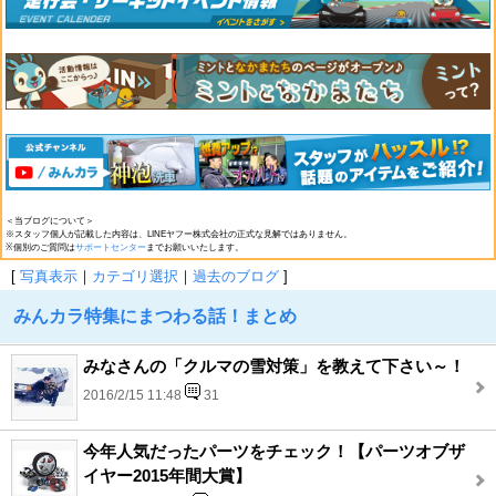
＜当ブログについて＞
※スタッフ個人が記載した内容は、LINEヤフー株式会社の正式な見解ではありません。
※個別のご質問は
サポートセンター
までお願いいたします。
[
写真表示
｜
カテゴリ選択
｜
過去のブログ
]
みんカラ特集にまつわる話！まとめ
みなさんの「クルマの雪対策」を教えて下さい～！
2016/2/15 11:48
31
今年人気だったパーツをチェック！【パーツオブザ
イヤー2015年間大賞】