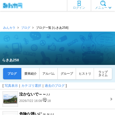
ログイン
メニュー
みんカラ
ブログ
ブログ一覧 [らきあ258]
らきあ258
ラップ
ブログ
愛車紹介
アルバム
グループ
ヒストリ
タイム
[
写真表示
｜
カテゴリ選択
｜
過去のブログ
]
泣かないで～～♪♪
2026/7/22 16:08
18
危険な誘いに～～♪♪