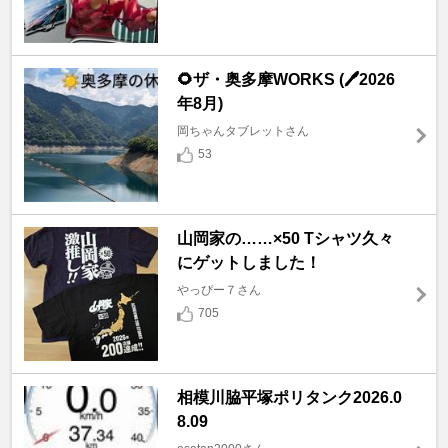
🌻ザ・奥多摩WORKS (🖊️2026
年8月)
岡ちゃんタブレットさん
53
山岡家の……×50 Tシャツ久々
にゲットしました！
やっぴー７さん
705
相模川脇平塚ポリタンク2026.0
8.09