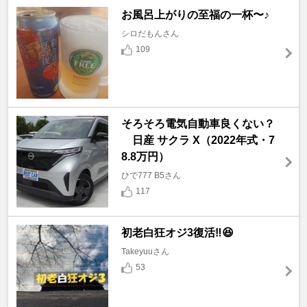
お風呂上がりの至福の一杯〜♪
シロだもんさん
109
そろそろ電気自動車良くない？
日産 サクラ X（2022年式・7
8.8万円）
ひで777 B5さん
117
初老白狂オジ3復活‼️😆
Takeyuuさん
53