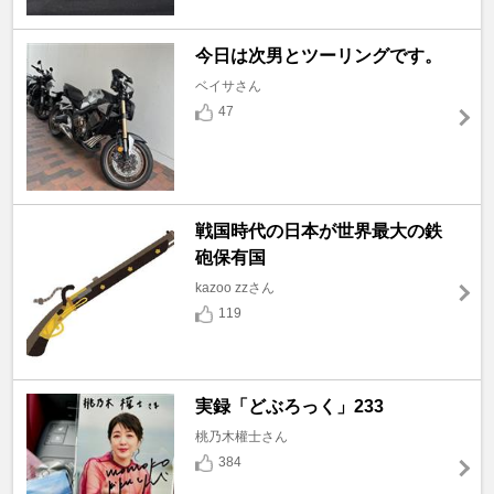
今日は次男とツーリングです。
ベイサさん
47
戦国時代の日本が世界最大の鉄
砲保有国
kazoo zzさん
119
実録「どぶろっく」233
桃乃木權士さん
384