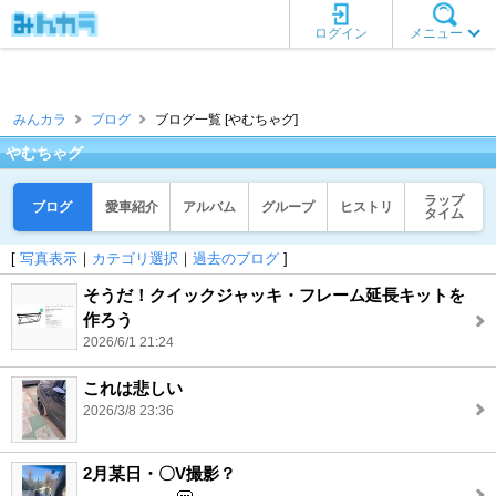
ログイン
メニュー
みんカラ
ブログ
ブログ一覧 [やむちゃグ]
やむちゃグ
ラップ
ブログ
愛車紹介
アルバム
グループ
ヒストリ
タイム
[
写真表示
｜
カテゴリ選択
｜
過去のブログ
]
そうだ！クイックジャッキ・フレーム延長キットを
作ろう
2026/6/1 21:24
これは悲しい
2026/3/8 23:36
2月某日・〇V撮影？