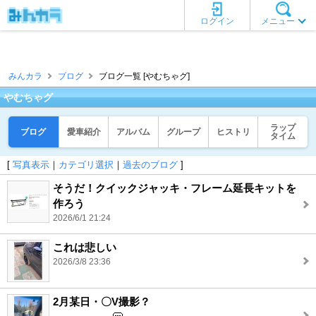
ログイン
メニュー
みんカラ
ブログ
ブログ一覧 [やむちゃグ]
やむちゃグ
ラップ
ブログ
愛車紹介
アルバム
グループ
ヒストリ
タイム
[
写真表示
｜
カテゴリ選択
｜
過去のブログ
]
そうだ！クイックジャッキ・フレーム延長キットを
作ろう
2026/6/1 21:24
これは悲しい
2026/3/8 23:36
2月某日・〇V撮影？