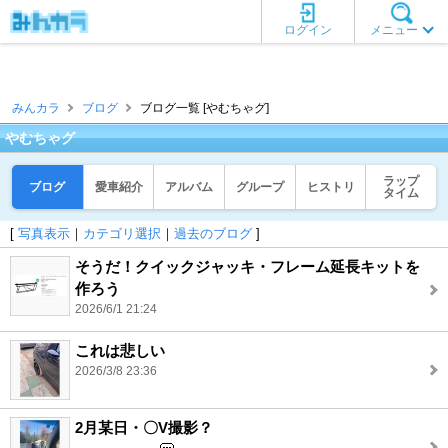
ログイン
メニュー
みんカラ
ブログ
ブログ一覧 [やむちゃグ]
やむちゃグ
ラップ
ブログ
愛車紹介
アルバム
グループ
ヒストリ
タイム
[
写真表示
｜
カテゴリ選択
｜
過去のブログ
]
そうだ！クイックジャッキ・フレーム延長キットを
作ろう
2026/6/1 21:24
これは悲しい
2026/3/8 23:36
2月某日・〇V撮影？