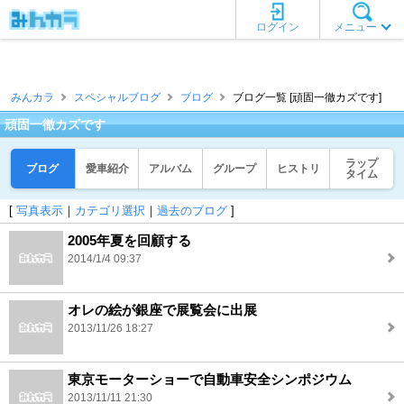
ログイン
メニュー
みんカラ
スペシャルブログ
ブログ
ブログ一覧 [頑固一徹カズです]
頑固一徹カズです
ラップ
ブログ
愛車紹介
アルバム
グループ
ヒストリ
タイム
[
写真表示
｜
カテゴリ選択
｜
過去のブログ
]
2005年夏を回顧する
2014/1/4 09:37
オレの絵が銀座で展覧会に出展
2013/11/26 18:27
東京モーターショーで自動車安全シンポジウム
2013/11/11 21:30