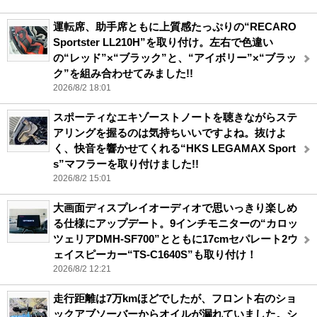
運転席、助手席ともに上質感たっぷりの“RECARO
Sportster LL210H”を取り付け。左右で色違い
の“レッド”×“ブラック”と、“アイボリー”×“ブラッ
ク”を組み合わせてみました!!
2026/8/2 18:01
スポーティなエキゾーストノートを聴きながらステ
アリングを握るのは気持ちいいですよね。抜けよ
く、快音を響かせてくれる“HKS LEGAMAX Sport
s”マフラーを取り付けました!!
2026/8/2 15:01
大画面ディスプレイオーディオで思いっきり楽しめ
る仕様にアップデート。9インチモニターの“カロッ
ツェリアDMH-SF700”とともに17cmセパレート2ウ
ェイスピーカー“TS-C1640S”も取り付け！
2026/8/2 12:21
走行距離は7万kmほどでしたが、フロント右のショ
ックアブソーバーからオイルが漏れていました。シ