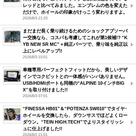
レッドと比べてみました。エンブレムの色を変えた
だけで、ホイールの印象がけっこう変わりますよ。
2026/8/3 21:20
まだまだ長く乗り続けるためのショックアブソーバ
ー交換なら、コスパも考慮してこれが第1候補!? “K
YB NEW SR MC”＋純正パーツで、乗り味を純正以
上にレベルアップ!!
2026/8/3 10:01
車種専用パーフェクトフィットだから、美しいデザ
インでコクピットとの一体感がハンパありません。
USB/HDMIポートも同梱の“ALPINE 10インチBIG
X”を取り付けました!!
2026/8/3 07:01
“FINESSA HB01”＆“POTENZA SW010”でタイヤ･
ホイールを交換したら、ダウンサスでほどよくロー
ダウン。“TEIN HIGH.TECH”でよりスタイリッシ
ュに仕上げました!!
2026/8/2 21:01