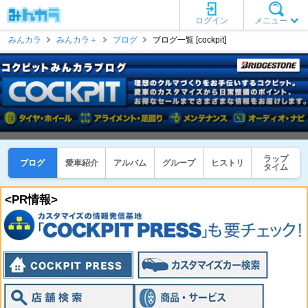
ログイン
メニュー
みんカラ
みんカラ＋
ブログ
ブログ一覧 [cockpit]
ラップ
ブログ
愛車紹介
アルバム
グループ
ヒストリ
タイム
<PR情報>