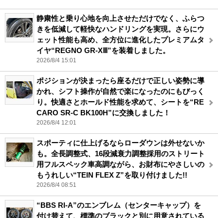
静粛性と乗り心地を向上させただけでなく、ふらつ
きを低減して軽快なハンドリングを実現。さらにウ
ェット性能も高め、全方位に進化したプレミアムタ
イヤ“REGNO GR-XⅢ”を装着しました。
2026/8/4 15:01
ポジションが決まったら座るだけで正しい姿勢に導
かれ、シフト操作が自然で楽になったのにもびっく
り。快適さとホールド性能を求めて、シートを“RE
CARO SR-C BK100H”に交換しました！
2026/8/4 12:01
スポーティに仕上げるならローダウンは外せないか
も。全長調整式、16段減衰力調整採用のストリート
用フルスペック車高調ながら、お財布にやさしいの
もうれしい“TEIN FLEX Z”を取り付けました!!
2026/8/4 08:51
“BBS RI-A”のエンブレム（センターキャップ）を
付け替えて、標準のブラックと別に用意されている