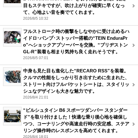
目もステキですが、吹け上がりが確実に早くなっ
て、心地よい音を奏でてくれます。
2026/8/5 10:32
フルストローク時の衝撃をしなやかに受け止めるハ
イドロ･バンプ･ストッパー搭載の“TEIN EnduraPr
o”へショックアブソーバーを交換。“ブリヂストン
GL-R”装着も相まり気持ち良く走れそうです。
2026/8/5 07:01
中身も見た目も進化した“RECARO RSS”を装着。
クルマの性能をしっかり引き出すために生まれた、
ストリート向けフルバケットシートは、スタイリッ
シュなデザインも大きな魅力です。
2026/8/4 21:01
“ビルシュタイン B6 スポーツダンパー スタンダー
ド”を取り付けました！快適な乗り後心地を確保し
つつ、コーナリングや高速走行時の安定感、ステア
リング操作時のレスポンスを高めてくれます。
2026/8/4 18:01