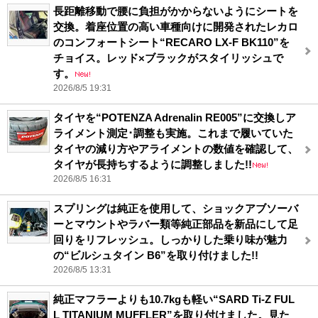
長距離移動で腰に負担がかからないようにシートを
交換。着座位置の高い車種向けに開発されたレカロ
のコンフォートシート“RECARO LX-F BK110”を
チョイス。レッド×ブラックがスタイリッシュで
す。
2026/8/5 19:31
タイヤを“POTENZA Adrenalin RE005”に交換しア
ライメント測定･調整も実施。これまで履いていた
タイヤの減り方やアライメントの数値を確認して、
タイヤが長持ちするように調整しました!!
2026/8/5 16:31
スプリングは純正を使用して、ショックアブソーバ
ーとマウントやラバー類等純正部品を新品にして足
回りをリフレッシュ。しっかりした乗り味が魅力
の“ビルシュタイン B6”を取り付けました!!
2026/8/5 13:31
純正マフラーよりも10.7kgも軽い“SARD Ti-Z FUL
L TITANIUM MUFFLER”を取り付けました。見た