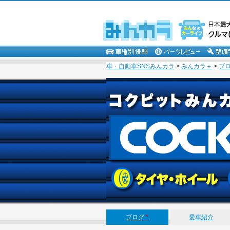
車・自動車SNSみんカラ
>
みんカラ＋
>
ブ
ブログ
*
愛車紹介