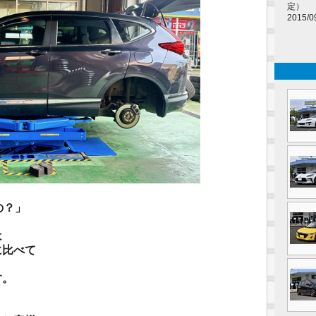
定）
2015/0
の？」
は
に比べて
す。