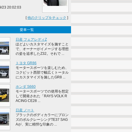
9/23 20:02:03
[
他のクリップをチェック
]
愛車一覧
日産 フェアレディZ
ほどよいカスタマイズを施すこと
で、オーナーがイメージする理想
の姿を追求したZ32。それで ...
トヨタ GR86
モータースポーツを楽しむため、
コクピット西部で幅広くトータル
にカスタマイズを施したGR8 ...
ホンダ S660
モータースポーツでの使用を想定
して開発された「RAYS VOLK R
ACING CE28 ...
日産 ノート
ブラックのボディカラーにブロン
ズのボルクレーシングTE37 SAG
Aが、実に精悍な印象の ...