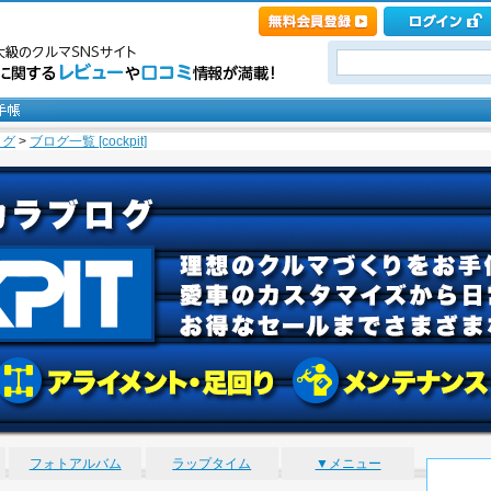
ログ
>
ブログ一覧 [cockpit]
フォトアルバム
ラップタイム
▼メニュー