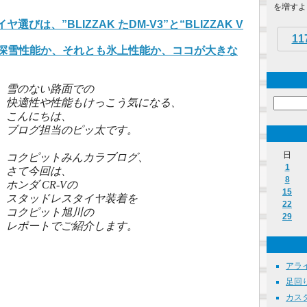
を増すよう
びは、”BLIZZAK たDM-V3”と“BLIZZAK V
11
。深雪性能か、それとも氷上性能か、ココが大きな
雪のない路面での
快適性や性能もけっこう気になる、
こんにちは、
ブログ担当のピッ太です。
日
コクピットみんカラブログ、
1
さて今回は、
8
ホンダ CR-Vの
15
スタッドレスタイヤ装着を
22
コクピット旭川の
29
レポートでご紹介します。
アライ
足回り 
カスタマ