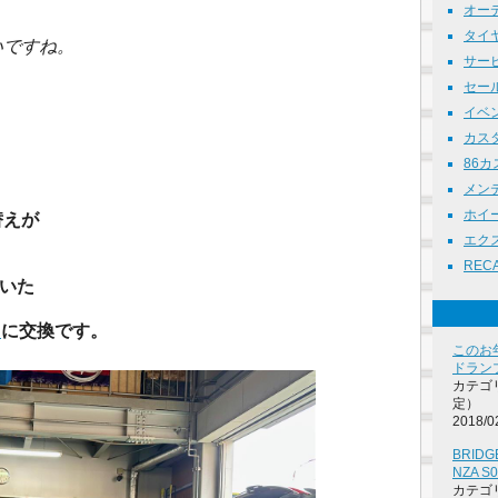
オーデ
タイヤ 
いですね。
サービス
セール 
イベント
カスタ
86カ
メンテナ
ホイール
替えが
エクス
RECA
ていた
”
に交換です。
このお
ドラン
カテゴ
定）
2018/0
BRIDG
NZA S0
カテゴ