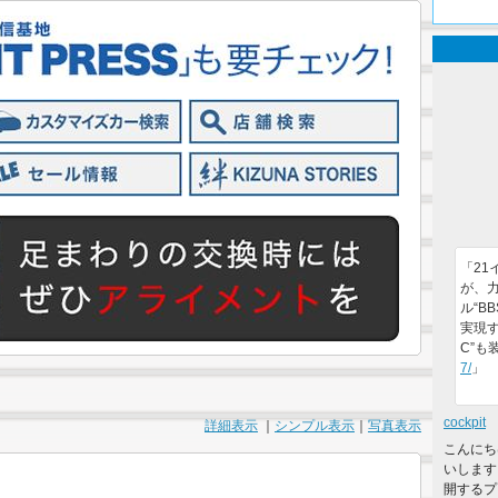
「2
が、
ル“B
実現する
C”も
7/
」
cockpit
詳細表示
｜
シンプル表示
｜
写真表示
こんにち
いします
開するプ