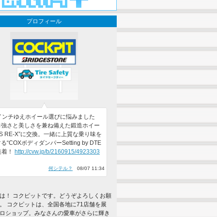
プロフィール
1インチゆえホイール選びに悩みました
力強さと美しさを兼ね備えた鍛造ホイー
BS RE-X”に交換。一緒に上質な乗り味を
“COXボディダンパーSetting by DTE
装着！
http://cvw.jp/b/2160915/4923303
何シテル？
08/07 11:34
は！ コクピットです。どうぞよろしくお願
。 コクピットは、全国各地に71店舗を展
ロショップ。みなさんの愛車がさらに輝き