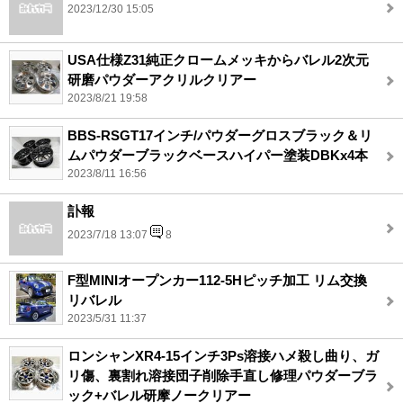
2023/12/30 15:05
USA仕様Z31純正クロームメッキからバレル2次元
研磨パウダーアクリルクリアー
2023/8/21 19:58
BBS-RSGT17インチ/パウダーグロスブラック＆リ
ムパウダーブラックベースハイパー塗装DBKx4本
2023/8/11 16:56
訃報
2023/7/18 13:07
8
F型MINIオープンカー112-5Hピッチ加工 リム交換
リバレル
2023/5/31 11:37
ロンシャンXR4-15インチ3Ps溶接ハメ殺し曲り、ガ
リ傷、裏割れ溶接団子削除手直し修理パウダーブラ
ック+バレル研摩ノークリアー