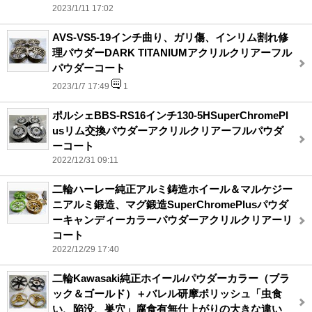
2023/1/11 17:02
AVS-VS5-19インチ曲り、ガリ傷、インリム割れ修
理パウダーDARK TITANIUMアクリルクリアーフル
パウダーコート
2023/1/7 17:49
1
ポルシェBBS-RS16インチ130-5HSuperChromePl
usリム交換パウダーアクリルクリアーフルパウダ
ーコート
2022/12/31 09:11
二輪ハーレー純正アルミ鋳造ホイール＆マルケジー
ニアルミ鍛造、マグ鍛造SuperChromePlusパウダ
ーキャンディーカラーパウダーアクリルクリアーリ
コート
2022/12/29 17:40
二輪Kawasaki純正ホイール/パウダーカラー（ブラ
ック＆ゴールド）＋バレル研摩ポリッシュ「虫食
い、陥没、巣穴」腐食有無仕上がりの大きな違い