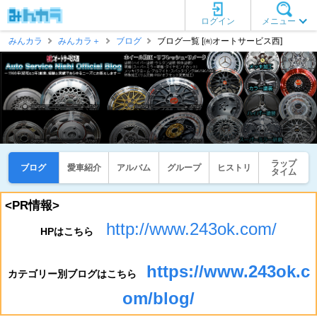
ログイン
メニュー
みんカラ
みんカラ＋
ブログ
ブログ一覧 [㈲オートサービス西]
ラップ
ブログ
愛車紹介
アルバム
グループ
ヒストリ
タイム
<PR情報>
http://www.243ok.com/
HPはこちら
https://www.243ok.c
カテゴリー別ブログはこちら
om/blog/