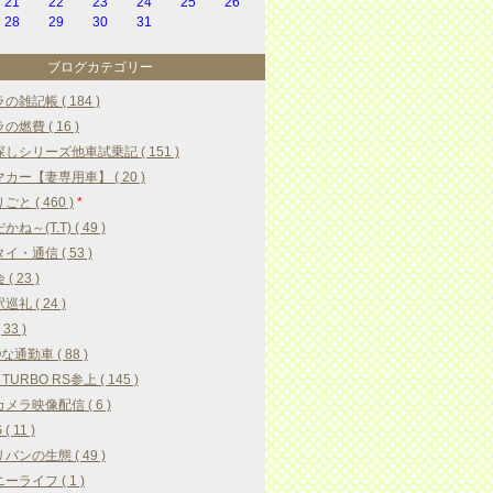
21
22
23
24
25
26
28
29
30
31
ブログカテゴリー
の雑記帳 ( 184 )
の燃費 ( 16 )
しシリーズ他車試乗記 ( 151 )
カー【妻専用車】 ( 20 )
と ( 460 )
*
ね～(T.T) ( 49 )
イ・通信 ( 53 )
( 23 )
礼 ( 24 )
33 )
な通勤車 ( 88 )
 TURBO RS参上 ( 145 )
メラ映像配信 ( 6 )
( 11 )
バンの生態 ( 49 )
ーライフ ( 1 )