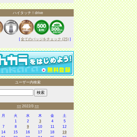
ハイタッチ！drive
[
全てのバッジをチェック (25)
]
ユーザー内検索
<<
2022/3
>>
月
火
水
木
金
土
1
2
3
4
5
7
8
9
10
11
12
14
15
16
17
18
19