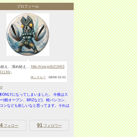
プロフィール
い給え、清め給え…
http://cvw.jp/b/22663
31136/
」
何シテル？
08/06 02:01
an
KI車ONLYになってしまいました。 今後はス
ー(軽オープン、BRZなど)、軽バンコン、
コンなども欲しいなと思ってます。それは
4
91
フォロー
フォロワー