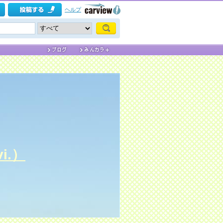
ヘルプ
i.）