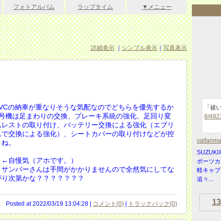
フォトアルバム
ラップタイム
▼メニュー
詳細表示
｜
シンプル表示
｜
写真表示
VCの納車が重なりそうな気配なのでどちらを優先するか
「祓
2号機は足まわりの交換、ブレーキ系統の強化、足回り変
8/492
ムレストの取り付け、バッテリー交換による強化（エブリ
んで交換による強化）、シートカバーの取り付けなどが控
valtanm
よね。
SUZU
。←自慢気（アホです。）
ポーツカ
。サンバーさんは手間がかかりませんので全然気にしてな
軽キャブ
がり次第かな？？？？？？？
追々...
13
Posted at 2022/03/19 13:04:28 |
コメント(0)
|
トラックバック(0)