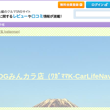
[valtanman]
みんカラ店（ﾜｶﾞﾏﾏK-CarLifeNav