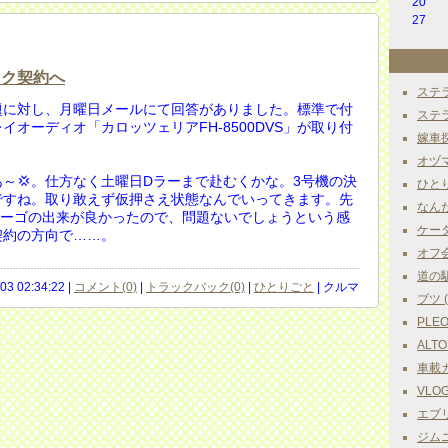
20
27
ック契約へ
ステラ
題に対し、月曜日メールにて回答がありました。標準で付
ステラ
オーディオ「カロッツェリアFH-8500DVS」が取り付
嫁車探
オヅマ
～💢。仕方なく土曜日Dラーまで赴むくかな。3号機の決
ひとりご
ですね。取り敢えず仮押さえ状態なんでいってきます。先
なんだか
カーゴの出来が良かったので、問題ないでしょうという感
ケータ
契約の方向で……。
オフ会 
道の駅巡
/03 02:34:22 |
コメント(0)
|
トラックバック(0)
|
ひとりごと
| クルマ
ブツ ( 
PLEO
ALTO
車載カ
VLOG 
エブリ
ジムニ