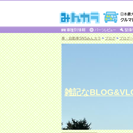
車・自動車SNSみんカラ
>
ブログ
>
ブログ一覧 
雑記なBLOG&VLOG