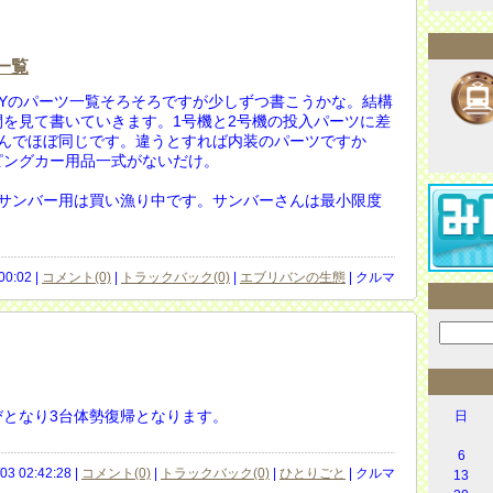
一覧
RYのパーツ一覧そろそろですが少しずつ書こうかな。結構
を見て書いていきます。1号機と2号機の投入パーツに差
なんでほぼ同じです。違うとすれば内装のパーツですか
ピングカー用品一式がないだけ。
、サンバー用は買い漁り中です。サンバーさんは最小限度
00:02 |
コメント(0)
|
トラックバック(0)
|
エブリバンの生態
| クルマ
となり3台体勢復帰となります。
日
6
/03 02:42:28 |
コメント(0)
|
トラックバック(0)
|
ひとりごと
| クルマ
13