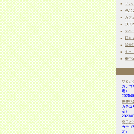
サンバ
PC ( 
カフェ
ECOな
スペー
軽キャ
試乗記 
キャリ
車中泊
やるか
カテゴ
定）
2025/0
燃費記録 
カテゴ
定）
2023/0
息子が
カテゴ
定）