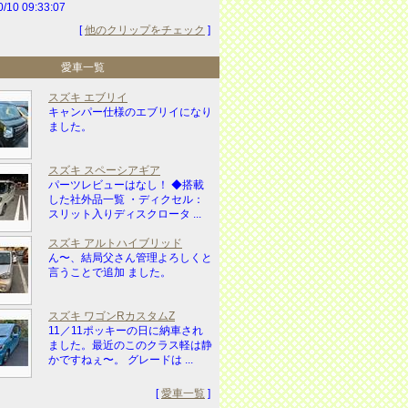
0/10 09:33:07
[
他のクリップをチェック
]
愛車一覧
スズキ エブリイ
キャンパー仕様のエブリイになり
ました。
スズキ スペーシアギア
パーツレビューはなし！ ◆搭載
した社外品一覧 ・ディクセル：
スリット入りディスクロータ ...
スズキ アルトハイブリッド
ん〜、結局父さん管理よろしくと
言うことで追加 ました。
スズキ ワゴンRカスタムZ
11／11ポッキーの日に納車され
ました。最近のこのクラス軽は静
かですねぇ〜。 グレードは ...
[
愛車一覧
]