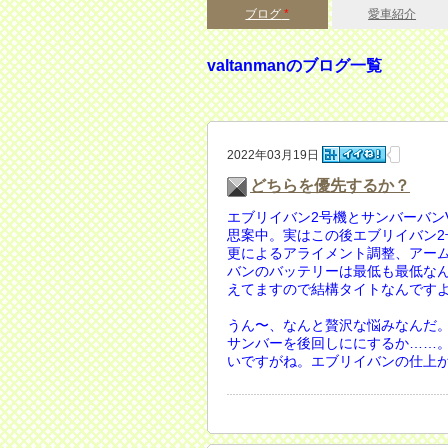
ブログ
*
愛車紹介
valtanmanのブログ一覧
2022年03月19日
どちらを優先するか？
エブリイバン2号機とサンバーバン
思案中。実はこの後エブリイバン
更によるアライメント調整、アー
バンのバッテリーは最低も最低な
えてますので結構タイトなんです
うん〜、なんと贅沢な悩みなんだ
サンバーを後回しににするか……
いですがね。エブリイバンの仕上