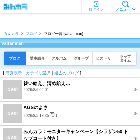
ログイン
メニュー
みんカラ
ブログ
ブログ一覧 [valtanman]
valtanman
ラップ
ブログ
愛車紹介
アルバム
グループ
ヒストリ
タイム
[
写真表示
｜
カテゴリ選択
｜
過去のブログ
]
祓い給え、清め給え…
2026/8/6 02:01
AGSのよさ
2026/8/5 18:35
1
みんカラ：モニターキャンペーン【シラザン50 ト
ップコート付き】