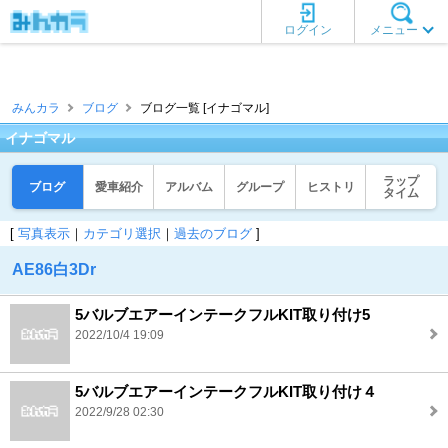
ログイン
メニュー
みんカラ
ブログ
ブログ一覧 [イナゴマル]
イナゴマル
ラップ
ブログ
愛車紹介
アルバム
グループ
ヒストリ
タイム
[
写真表示
｜
カテゴリ選択
｜
過去のブログ
]
AE86白3Dr
5バルブエアーインテークフルKIT取り付け5
2022/10/4 19:09
5バルブエアーインテークフルKIT取り付け４
2022/9/28 02:30