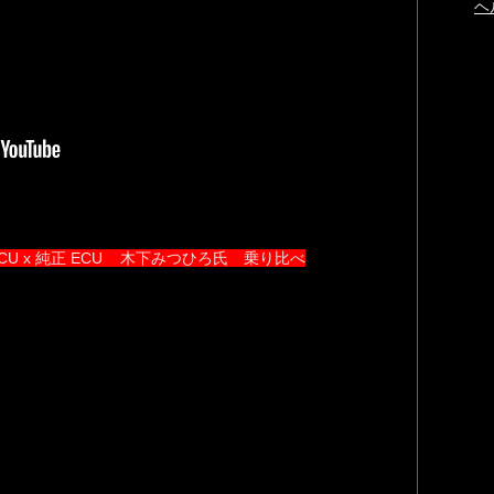
ヘ
S ECU x 純正 ECU 木下みつひろ氏 乗り比べ