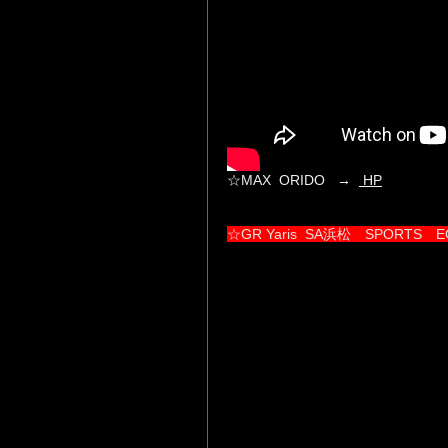
☆MAX ORIDO →
HP
☆GR Yaris SA浜松 SPORT