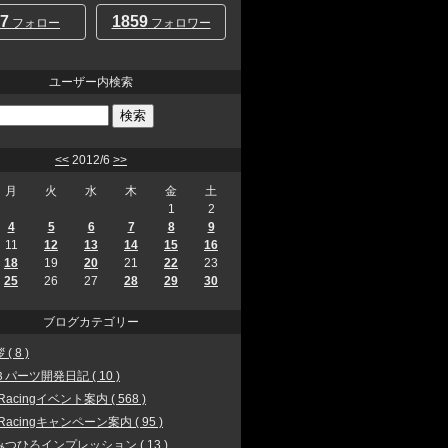
7
1859
フォロー
フォロワー
ユーザー内検索
<<
2012/6
>>
月
火
水
木
金
土
1
2
4
5
6
7
8
9
11
12
13
14
15
16
18
19
20
21
22
23
25
26
27
28
29
30
ブログカテゴリー
( 8 )
パーツ開発日記 ( 10 )
Racingイベント案内 ( 568 )
 Racingキャンペーン案内 ( 95 )
つひろインプレッション ( 13 )