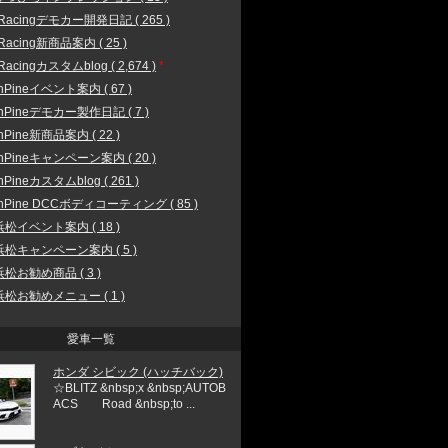
Racingデモカー開発日記 ( 265 )
Racing新商品案内 ( 25 )
Racingカスタムblog ( 2,674 )
*
hPineイベント案内 ( 67 )
chPineデモカー製作日記 ( 7 )
hPine新商品案内 ( 22 )
chPineキャンペーン案内 ( 20 )
hPineカスタムblog ( 261 )
chPine DCCボディコーティング ( 85 )
松イベント案内 ( 18 )
松キャンペーン案内 ( 5 )
松お勧め商品 ( 3 )
松お勧めメニュー ( 1 )
愛車一覧
ホンダ シビック (ハッチバック)
☆BLITZ &nbsp;x &nbsp;AUTOB
ACS Road &nbsp;to ...