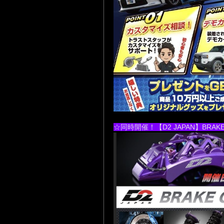
☆同時開催！【D2 JAPAN】BRAKE 