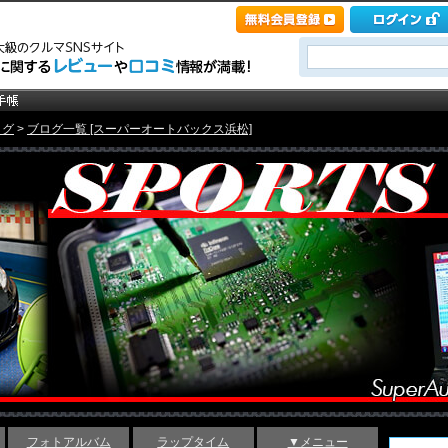
ログ
>
ブログ一覧 [スーパーオートバックス浜松]
フォトアルバム
ラップタイム
▼メニュー