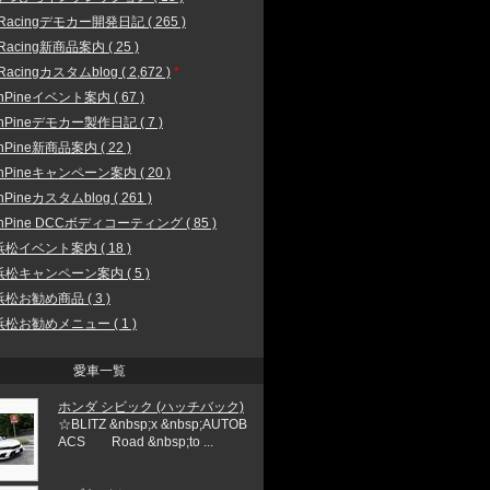
Racingデモカー開発日記 ( 265 )
Racing新商品案内 ( 25 )
Racingカスタムblog ( 2,672 )
*
hPineイベント案内 ( 67 )
chPineデモカー製作日記 ( 7 )
hPine新商品案内 ( 22 )
chPineキャンペーン案内 ( 20 )
hPineカスタムblog ( 261 )
chPine DCCボディコーティング ( 85 )
松イベント案内 ( 18 )
松キャンペーン案内 ( 5 )
松お勧め商品 ( 3 )
松お勧めメニュー ( 1 )
愛車一覧
ホンダ シビック (ハッチバック)
☆BLITZ &nbsp;x &nbsp;AUTOB
ACS Road &nbsp;to ...