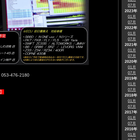
07月
2023年
01月
07月
2022年
01月
07月
2021年
01月
07月
2020年
01月
07月
-476-2180
2019年
01月
07月
Z】
2018年
01月
07月
2017年
01月
07月
2016年
01月