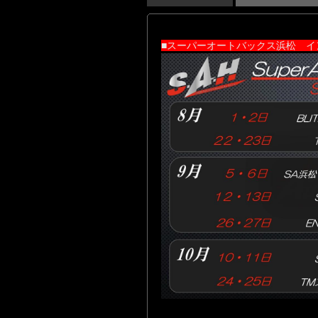
■スーパーオートバックス浜松 イ