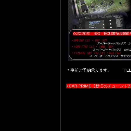
＊事前ご予約承ります。 TEL 053
⭐︎CAR PRIME【新旧のチューンド