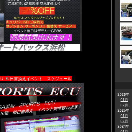
 ECU 即日書換えイベント スケジュール
2026年
01月
07月
2025年
01月
07月
2024年
01月