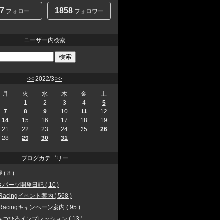
7
1858
フォロー
フォロワー
ユーザー内検索
<<
2022/3
>>
月
火
水
木
金
土
1
2
3
4
5
7
8
9
10
11
12
14
15
16
17
18
19
21
22
23
24
25
26
28
29
30
31
ブログカテゴリー
( 8 )
パーツ開発日記 ( 10 )
Racingイベント案内 ( 568 )
 Racingキャンペーン案内 ( 95 )
つひろインプレッション ( 13 )