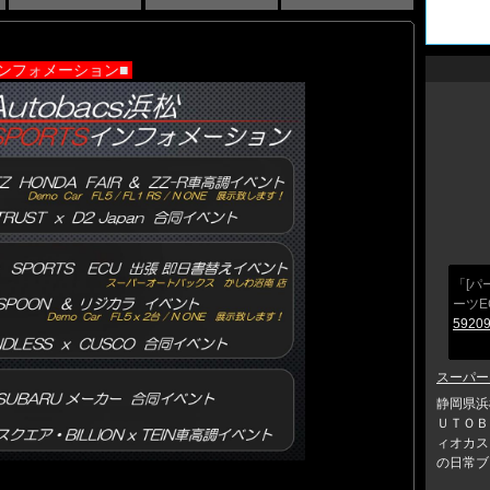
ンフォメーション■
「[パ
ーツE
59209
スーパー
静岡県浜
ＵＴＯＢ
ィオカス
の日常ブロ