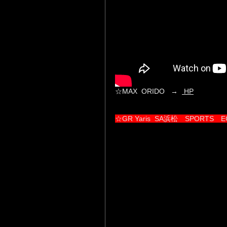
☆MAX ORIDO →
HP
☆GR Yaris SA浜松 SPORT