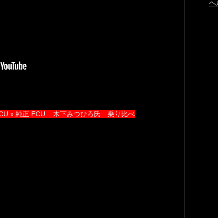
ヘ
S ECU x 純正 ECU 木下みつひろ氏 乗り比べ