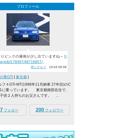
プロフィール
はりピンクの液体が少し出ていますね～
h
cvw.jp/b/178497/48716857/
」
何シテル？
10/18 06:08
の青GTI
[
東京都
]
４GTI-MT(1998年11月納車 27年目)のC
Z-1に乗っています。 東京都南部在住で、
子供２人持ちのお父さんです。 ...
7
200
フォロー
フォロワー