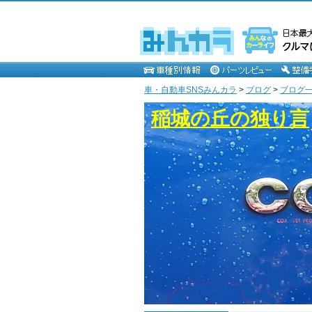
車・自動車SNSみんカラ
>
ブログ
>
ブログ一
稲城の丘の独り言