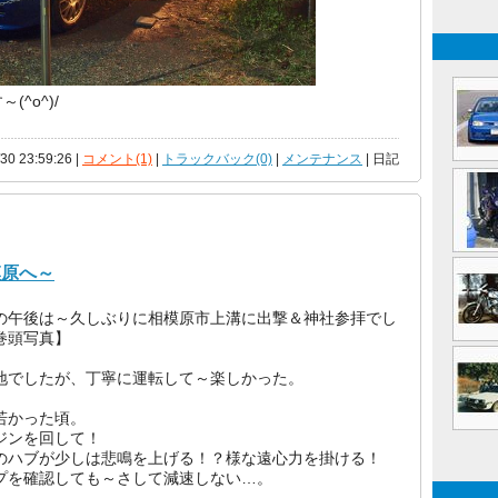
^o^)/
/30 23:59:26 |
コメント(1)
|
トラックバック(0)
|
メンテナンス
| 日記
模原へ～
午後は～久しぶりに相模原市上溝に出撃＆神社参拝でし
巻頭写真】
でしたが、丁寧に運転して～楽しかった。
かった頃。
ンを回して！
ハブが少しは悲鳴を上げる！？様な遠心力を掛ける！
を確認しても～さして減速しない…。