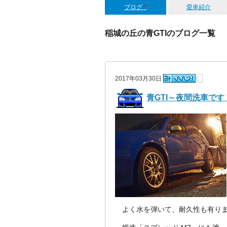
ブログ
*
愛車紹介
稲城の丘の青GTIのブログ一覧
2017年03月30日
青GTI～夜間洗車です
よく水を弾いて、耐久性も有りま