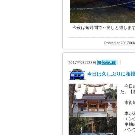
今夜は短時間で～良しと致します～(
Posted at 2017/03
2017年03月28日
今日は久しぶりに相
今日の
た。【
市街地
車が若
エンジ
車軸の
バンプ