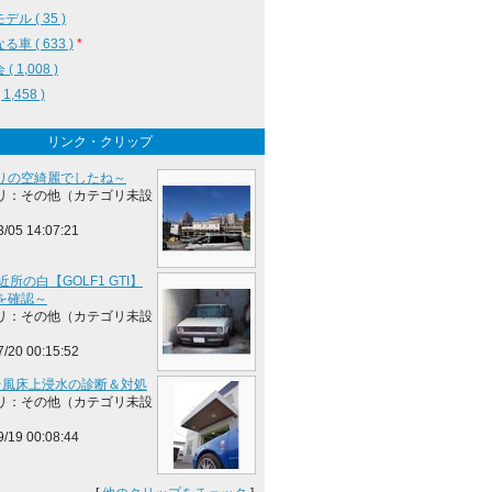
ル ( 35 )
車 ( 633 )
*
( 1,008 )
1,458 )
リンク・クリップ
りの空綺麗でしたね～
リ：その他（カテゴリ未設
3/05 14:07:21
近所の白【GOLF1 GTI】
を確認～
リ：その他（カテゴリ未設
7/20 00:15:52
I台風床上浸水の診断＆対処
リ：その他（カテゴリ未設
9/19 00:08:44