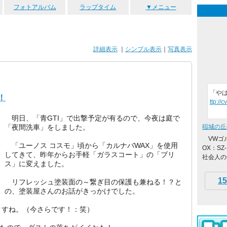
フォトアルバム
ラップタイム
▼メニュー
詳細表示
｜
シンプル表示
｜
写真表示
「や
！
ttp://
明日、「青GTI」で出撃予定が有るので、今夜は庭で
「夜間洗車」をしました。
稲城の丘
VWゴルフ
「ユーノス コスモ」頃から「カルナバWAX」を使用
OX：S
してきて、昨年からお手軽「ガラスコート」の「ブリ
社会人の
ス」に変えました。
15
リフレッシュ塗装面の～繋ぎ目の保護も兼ねる！？と
の、塗装屋さんのお話がきっかけでした。
すね。（今さらです！：笑）