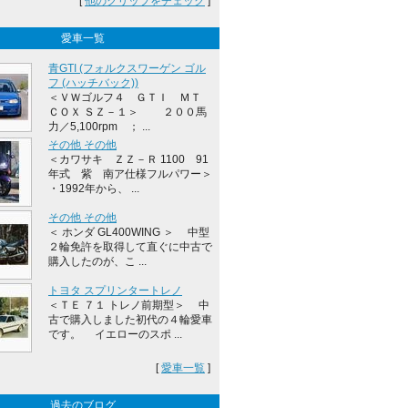
[
他のクリップをチェック
]
愛車一覧
青GTI (フォルクスワーゲン ゴル
フ (ハッチバック))
＜ＶＷゴルフ４ ＧＴＩ ＭＴ
ＣＯＸ ＳＺ－１＞ ２００馬
力／5,100rpm ； ...
その他 その他
＜カワサキ ＺＺ－Ｒ 1100 91
年式 紫 南ア仕様フルパワー＞
・1992年から、 ...
その他 その他
＜ ホンダ GL400WING ＞ 中型
２輪免許を取得して直ぐに中古で
購入したのが、こ ...
トヨタ スプリンタートレノ
＜ＴＥ ７１ トレノ前期型＞ 中
古で購入しました初代の４輪愛車
です。 イエローのスポ ...
[
愛車一覧
]
過去のブログ