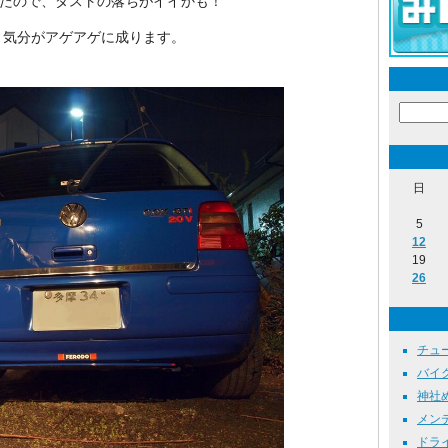
ったので、ダストの落ちがイイかも！
気分がアゲアゲに成ります。
日
5
12
19
26
チュー
バイク 
神社めぐ
メンテ
ドライブ