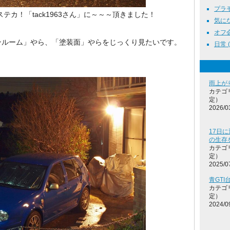
プラモデ
カ！「tack1963さん」に～～～頂きました！
気になる
オフ会 
ルーム」やら、「塗装面」やらをじっくり見たいです。
日常 ( 
雨上が
カテゴ
定）
2026/0
17日に
の生存
カテゴ
定）
2025/0
青GT
カテゴ
定）
2024/0