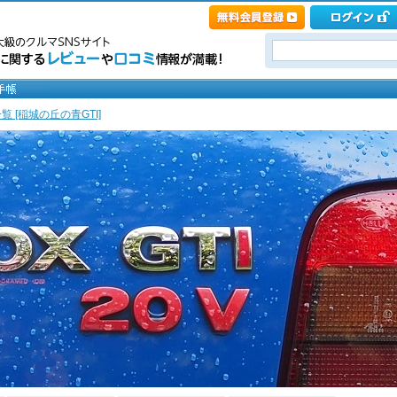
覧 [稲城の丘の青GTI]