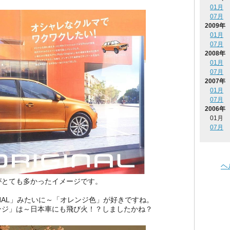
01月
07月
2009年
01月
07月
2008年
01月
07月
2007年
01月
07月
2006年
01月
07月
ヘ
とても多かったイメージです。
INAL」みたいに～「オレンジ色」が好きですね。
ジ」は～日本車にも飛び火！？しましたかね？