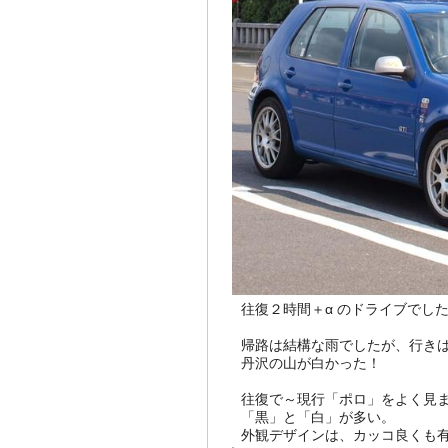
往復２時間＋α のドライブでし
帰路は結構な雨でしたが、行きは
丹沢の山が白かった！
往復で～現行「ポロ」をよく見
「黒」と「白」が多い。
外観デザインは、カッコ良くも有