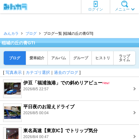
ログイン
メニュー
みんカラ
ブログ
ブログ一覧 [稲城の丘の青GTI]
稲城の丘の青GTI
ラップ
ブログ
愛車紹介
アルバム
グループ
ヒストリ
タイム
[
写真表示
｜
カテゴリ選択
｜
過去のブログ
]
伊豆「福浦漁港」での斜めリアビュー
2026/8/5 22:57
平日夜のお迎えドライブ
2026/8/5 00:04
東名高速【東京IC】でトリップ気分
2026/8/4 00:47