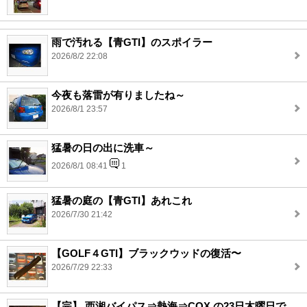
雨で汚れる【青GTI】のスポイラー
2026/8/2 22:08
今夜も落雷が有りましたね～
2026/8/1 23:57
猛暑の日の出に洗車～
2026/8/1 08:41
1
猛暑の庭の【青GTI】あれこれ
2026/7/30 21:42
【GOLF４GTI】ブラックウッドの復活〜
2026/7/29 22:33
【完】 西湘バイパス⇒熱海⇒COX の23日木曜日で